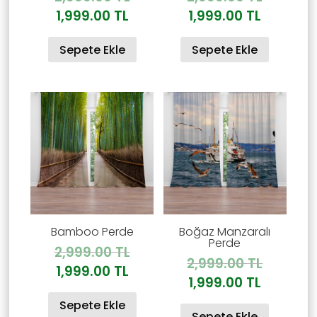
fiyat:
fiyat:
Şu
Şu
1,999.00
TL
1,999.00
TL
2,999.00 TL.
2,999.00
andaki
andaki
Sepete Ekle
Sepete Ekle
fiyat:
fiyat:
1,999.00 TL.
1,999.00
Bamboo Perde
Boğaz Manzaralı
Perde
Orijinal
2,999.00
TL
Orijinal
2,999.00
TL
fiyat:
Şu
1,999.00
TL
fiyat:
Şu
1,999.00
TL
2,999.00 TL.
andaki
2,999.00
andaki
Sepete Ekle
fiyat:
Sepete Ekle