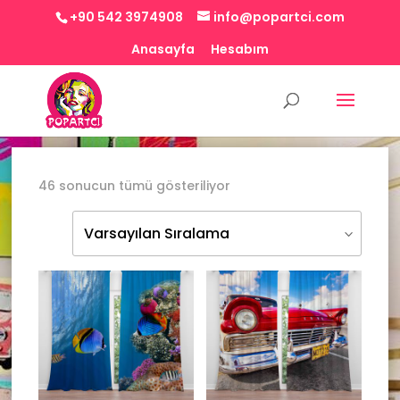
+90 542 3974908
info@popartci.com
Anasayfa
Hesabım
46 sonucun tümü gösteriliyor