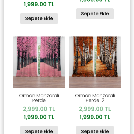
fiyat:
Şu
1,999.00
TL
2,999.00
andaki
2,999.00 TL.
andaki
Sepete Ekle
fiyat:
Sepete Ekle
fiyat:
1,999.00
1,999.00 TL.
Orman Manzaralı
Orman Manzaralı
Perde
Perde-2
Orijinal
Orijinal
2,999.00
TL
2,999.00
TL
fiyat:
fiyat:
Şu
Şu
1,999.00
TL
1,999.00
TL
2,999.00 TL.
2,999.00
andaki
andaki
Sepete Ekle
Sepete Ekle
fiyat:
fiyat: