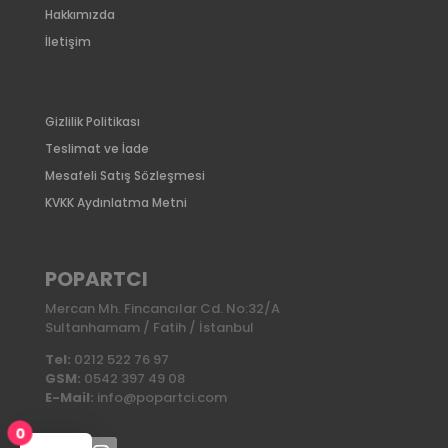
Hakkımızda
İletişim
Gizlilik Politikası
Teslimat ve İade
Mesafeli Satış Sözleşmesi
KVKK Aydınlatma Metni
POPARTCI
Mercan Mh. Fincancılar Cd. No:32/A
Sultanhamam / Fatih / İstanbul
Tel:
0212 522 76 97
GSM:
0542 397 49 08
E-Mail:
info@popartci.com
0