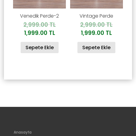
Venedik Perde-2
Vintage Perde
Orijinal
Orijinal
2,999.00
TL
2,999.00
TL
fiyat:
fiyat:
Şu
Şu
1,999.00
TL
1,999.00
TL
2,999.00 TL.
2,999.00
andaki
andaki
Sepete Ekle
Sepete Ekle
fiyat:
fiyat:
1,999.00 TL.
1,999.00
Anasayfa