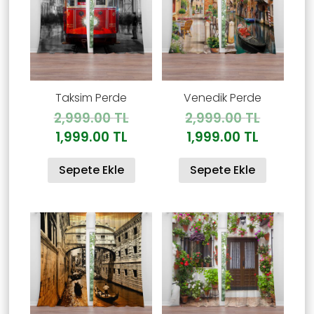
Taksim Perde
Venedik Perde
Orijinal
Orijinal
2,999.00
TL
2,999.00
TL
fiyat:
fiyat:
Şu
Şu
1,999.00
TL
1,999.00
TL
2,999.00 TL.
2,999.00
andaki
andaki
Sepete Ekle
Sepete Ekle
fiyat:
fiyat:
1,999.00 TL.
1,999.00