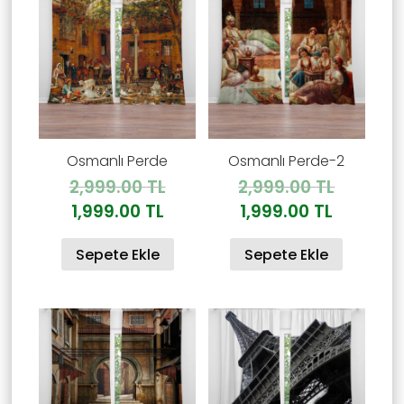
Osmanlı Perde
Osmanlı Perde-2
Orijinal
Orijinal
2,999.00
TL
2,999.00
TL
fiyat:
fiyat:
Şu
Şu
1,999.00
TL
1,999.00
TL
2,999.00 TL.
2,999.00
andaki
andaki
Sepete Ekle
Sepete Ekle
fiyat:
fiyat:
1,999.00 TL.
1,999.00