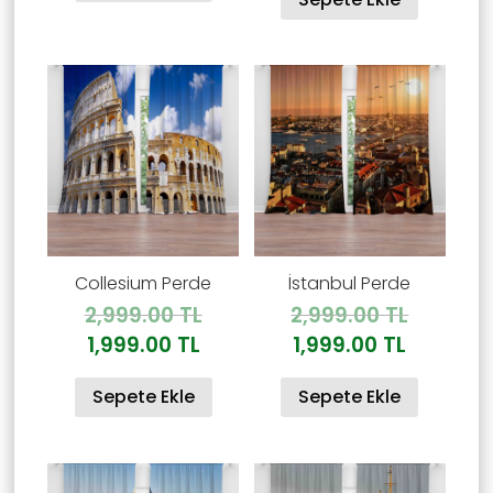
fiyat:
1,999.00 TL.
1,999.00
Collesium Perde
İstanbul Perde
Orijinal
Orijinal
2,999.00
TL
2,999.00
TL
fiyat:
fiyat:
Şu
Şu
1,999.00
TL
1,999.00
TL
2,999.00 TL.
2,999.00
andaki
andaki
Sepete Ekle
Sepete Ekle
fiyat:
fiyat:
1,999.00 TL.
1,999.00