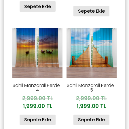
2,999.00
andaki
Sepete Ekle
fiyat:
Sepete Ekle
fiyat:
1,999.00 TL.
1,999.00
Sahil Manzarali Perde-
Sahil Manzarali Perde-
4
5
Orijinal
Orijinal
2,999.00
TL
2,999.00
TL
fiyat:
fiyat:
Şu
Şu
1,999.00
TL
1,999.00
TL
2,999.00 TL.
2,999.00
andaki
andaki
Sepete Ekle
Sepete Ekle
fiyat:
fiyat:
1,999.00 TL.
1,999.00