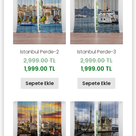
İstanbul Perde-2
İstanbul Perde-3
Orijinal
Orijinal
2,999.00
TL
2,999.00
TL
fiyat:
fiyat:
Şu
Şu
1,999.00
TL
1,999.00
TL
2,999.00 TL.
2,999.00
andaki
andaki
Sepete Ekle
Sepete Ekle
fiyat:
fiyat:
1,999.00 TL.
1,999.00