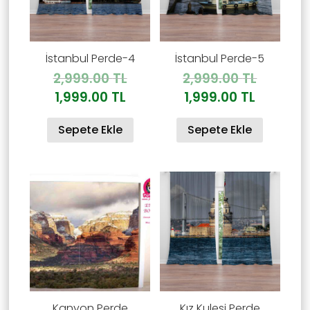
İstanbul Perde-4
İstanbul Perde-5
Orijinal
Orijinal
2,999.00
TL
2,999.00
TL
fiyat:
fiyat:
Şu
Şu
1,999.00
TL
1,999.00
TL
2,999.00 TL.
2,999.00
andaki
andaki
Sepete Ekle
Sepete Ekle
fiyat:
fiyat:
1,999.00 TL.
1,999.00
Kanyon Perde
Kız Kulesi Perde