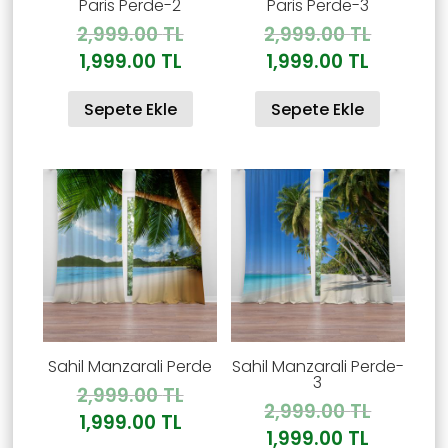
Paris Perde-2
Paris Perde-3
Orijinal
Orijinal
2,999.00
TL
2,999.00
TL
fiyat:
fiyat:
Şu
Şu
1,999.00
TL
1,999.00
TL
2,999.00 TL.
2,999.00
andaki
andaki
Sepete Ekle
Sepete Ekle
fiyat:
fiyat:
1,999.00 TL.
1,999.00
Sahil Manzarali Perde
Sahil Manzarali Perde-
3
Orijinal
2,999.00
TL
Orijinal
2,999.00
TL
fiyat:
Şu
1,999.00
TL
fiyat:
Şu
1,999.00
TL
2,999.00 TL.
andaki