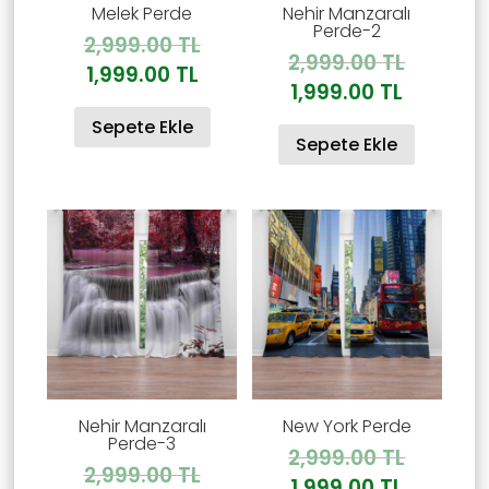
Melek Perde
Nehir Manzaralı
Perde-2
Orijinal
2,999.00
TL
Orijinal
2,999.00
TL
fiyat:
Şu
1,999.00
TL
fiyat:
Şu
1,999.00
TL
2,999.00 TL.
andaki
2,999.00
andaki
Sepete Ekle
fiyat:
Sepete Ekle
fiyat:
1,999.00 TL.
1,999.00
Nehir Manzaralı
New York Perde
Perde-3
Orijinal
2,999.00
TL
Orijinal
2,999.00
TL
fiyat:
Şu
1,999.00
TL