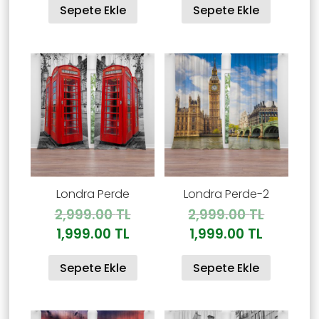
Sepete Ekle
Sepete Ekle
fiyat:
fiyat:
1,500.00 TL.
1,999.00
Londra Perde
Londra Perde-2
Orijinal
Orijinal
2,999.00
TL
2,999.00
TL
fiyat:
fiyat:
Şu
Şu
1,999.00
TL
1,999.00
TL
2,999.00 TL.
2,999.00
andaki
andaki
Sepete Ekle
Sepete Ekle
fiyat:
fiyat:
1,999.00 TL.
1,999.00