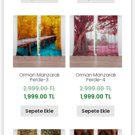
1,999.00 TL.
1,999.00
Orman Manzaralı
Orman Manzaralı
Perde-3
Perde-4
Orijinal
Orijinal
2,999.00
TL
2,999.00
TL
fiyat:
fiyat:
Şu
Şu
1,999.00
TL
1,999.00
TL
2,999.00 TL.
2,999.00
andaki
andaki
Sepete Ekle
Sepete Ekle
fiyat:
fiyat:
1,999.00 TL.
1,999.00