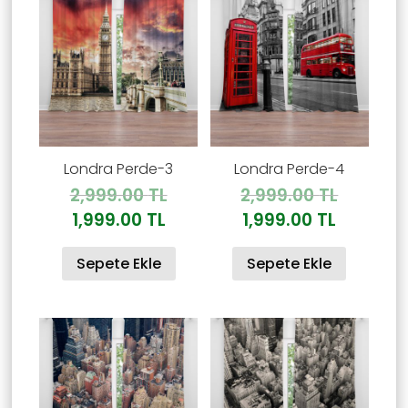
Londra Perde-3
Londra Perde-4
Orijinal
Orijinal
2,999.00
TL
2,999.00
TL
fiyat:
fiyat:
Şu
Şu
1,999.00
TL
1,999.00
TL
2,999.00 TL.
2,999.00
andaki
andaki
Sepete Ekle
Sepete Ekle
fiyat:
fiyat:
1,999.00 TL.
1,999.00