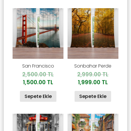
San Francisco
Sonbahar Perde
Orijinal
Orijinal
2,500.00
TL
2,999.00
TL
fiyat:
fiyat:
Şu
Şu
1,500.00
TL
1,999.00
TL
2,500.00 TL.
2,999.00
andaki
andaki
Sepete Ekle
Sepete Ekle
fiyat:
fiyat:
1,500.00 TL.
1,999.00