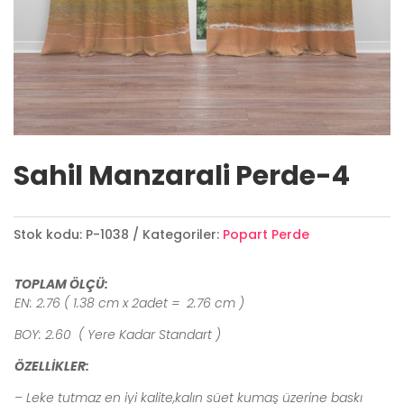
Sahil Manzarali Perde-4
Stok kodu:
P-1038
Kategoriler:
Popart Perde
TOPLAM ÖLÇÜ:
EN: 2.76 ( 1.38 cm x 2adet = 2.76 cm )
BOY: 2.60 ( Yere Kadar Standart )
ÖZELLİKLER:
– Leke tutmaz en iyi kalite,kalın süet kumaş üzerine baskı