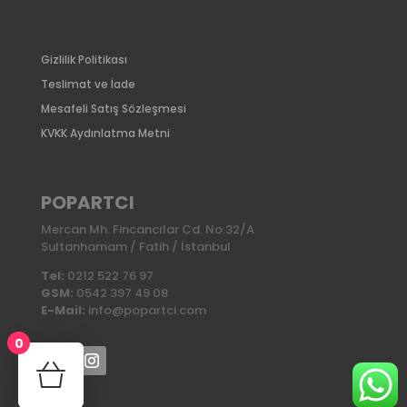
Gizlilik Politikası
Teslimat ve İade
Mesafeli Satış Sözleşmesi
KVKK Aydınlatma Metni
POPARTCI
Mercan Mh. Fincancılar Cd. No:32/A
Sultanhamam / Fatih / İstanbul
Tel:
0212 522 76 97
GSM:
0542 397 49 08
E-Mail:
info@popartci.com
0
No products in the cart.