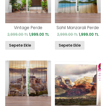
Vintage Perde
Sahil Manzarali Perde
Orijinal
Şu
Orijinal
Şu
2,999.00
TL
1,999.00
TL
2,999.00
TL
1,999.00
TL
fiyat:
andaki
fiyat:
and
2,999.00 TL.
fiyat:
2,999.00 TL.
fiya
Sepete Ekle
Sepete Ekle
1,999.00 TL.
1,99