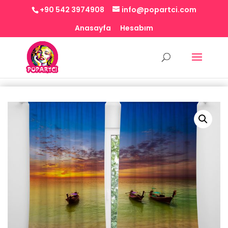
+90 542 3974908
info@popartci.com
Anasayfa
Hesabım