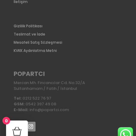
İletişim
Gizlilik Politikası
Teslimat ve İade
Mesafeli Satış Sözleşmesi
KVKK Aydınlatma Metni
POPARTCI
Mercan Mh. Fincancılar Cd. No:32/A
Sultanhamam / Fatih / İstanbul
Tel:
0212 522 76 97
GSM:
0542 397 49 08
E-Mail:
info@popartci.com
0