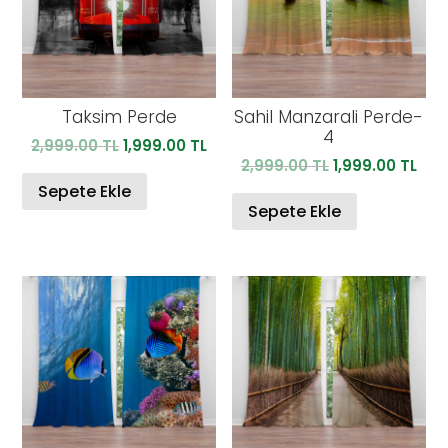
Taksim Perde
Sahil Manzarali Perde-
4
Orijinal
Şu
2,999.00
TL
1,999.00
TL
Orijinal
Şu
2,999.00
TL
1,999.00
TL
fiyat:
andaki
fiyat:
and
2,999.00 TL.
fiyat:
Sepete Ekle
2,999.00 TL.
fiya
Sepete Ekle
1,999.00 TL.
1,99