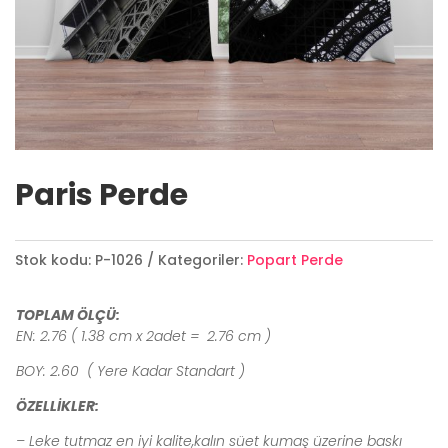
Paris Perde
Stok kodu:
P-1026
Kategoriler:
Popart Perde
TOPLAM ÖLÇÜ:
EN: 2.76 ( 1.38 cm x 2adet = 2.76 cm )
BOY: 2.60 ( Yere Kadar Standart )
ÖZELLİKLER:
– Leke tutmaz en iyi kalite,kalın süet kumaş üzerine baskı