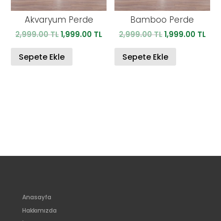
Akvaryum Perde
Bamboo Perde
Orijinal
Şu
Orijinal
Şu
2,999.00
TL
1,999.00
TL
2,999.00
TL
1,999.00
TL
fiyat:
andaki
fiyat:
and
2,999.00 TL.
fiyat:
2,999.00 TL.
fiya
Sepete Ekle
Sepete Ekle
1,999.00 TL.
1,99
Anasayfa
Hakkımızda