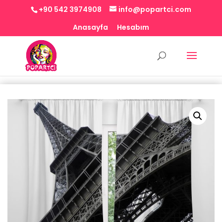
+90 542 3974908
info@popartci.com
Anasayfa
Hesabım