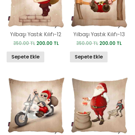
Yılbaşı Yastık Kılıfı-12
Yılbaşı Yastık Kılıfı-13
Orijinal
Şu
Orijinal
Şu
350.00
TL
200.00
TL
350.00
TL
200.00
TL
fiyat:
andaki
fiyat:
anda
350.00 TL.
fiyat:
350.00 TL.
fiyat:
Sepete Ekle
Sepete Ekle
200.00 TL.
200.0