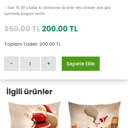
– Saat 16.30’a kadar ki alımlarınız da ürün veya ürünler aynı gün
içerisinde kargoya verilir.
Orijinal
Şu
350.00
TL
200.00
TL
fiyat:
andaki
350.00 TL.
fiyat:
Toplam 1 adet:
200.00
TL
200.00 TL.
Yılbaşı
-
+
Sepete Ekle
Yastık
Kılıfı-34
adet
İlgili ürünler