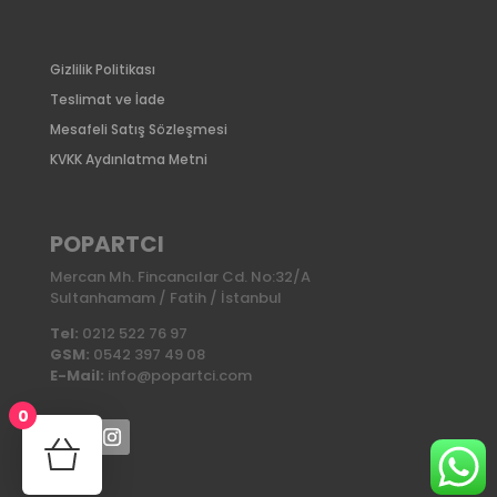
Gizlilik Politikası
Teslimat ve İade
Mesafeli Satış Sözleşmesi
KVKK Aydınlatma Metni
POPARTCI
Mercan Mh. Fincancılar Cd. No:32/A
Sultanhamam / Fatih / İstanbul
Tel:
0212 522 76 97
GSM:
0542 397 49 08
E-Mail:
info@popartci.com
0
No products in the cart.