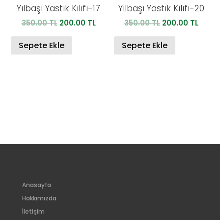
Yılbaşı Yastık Kılıfı-17
Yılbaşı Yastık Kılıfı-20
Orijinal
Şu
Orijinal
Şu
350.00
TL
200.00
TL
350.00
TL
200.00
TL
fiyat:
andaki
fiyat:
anda
350.00 TL.
fiyat:
350.00 TL.
fiyat:
Sepete Ekle
Sepete Ekle
200.00 TL.
200.0
Anasayfa
Hakkımızda
İletişim