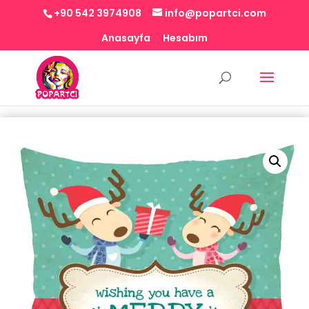
+90 542 3974908
info@popartci.com
Anasayfa
Hesabım