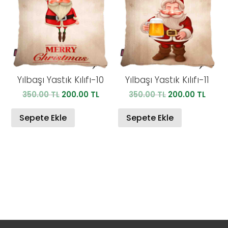
Yılbaşı Yastık Kılıfı-10
Yılbaşı Yastık Kılıfı-11
Orijinal
Şu
Orijinal
Şu
350.00
TL
200.00
TL
350.00
TL
200.00
TL
fiyat:
andaki
fiyat:
anda
350.00 TL.
fiyat:
350.00 TL.
fiyat:
Sepete Ekle
Sepete Ekle
200.00 TL.
200.0