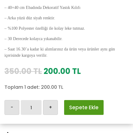
– 40×40 cm Ebadında Dekoratif Yastık Kılıfı
– Arka yüzü düz siyah renktir.
– %100 Polyester özelliği ile kolay leke tutmaz.
– 30 Derecede kolayca yıkanabilir.
– Saat 16.30’a kadar ki alımlarınız da ürün veya ürünler aynı gün
içerisinde kargoya verilir.
Orijinal
Şu
350.00
TL
200.00
TL
fiyat:
andaki
350.00 TL.
fiyat:
Toplam 1 adet:
200.00
TL
200.00 TL.
Yılbaşı
-
+
Sepete Ekle
Yastık
Kılıfı-7
adet