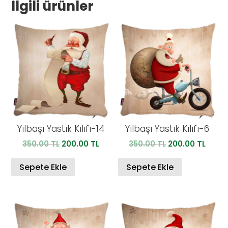
İlgili ürünler
Yılbaşı Yastık Kılıfı-14
Yılbaşı Yastık Kılıfı-6
Orijinal
Şu
Orijinal
Şu
350.00
TL
200.00
TL
350.00
TL
200.00
TL
fiyat:
andaki
fiyat:
anda
350.00 TL.
fiyat:
350.00 TL.
fiyat:
Sepete Ekle
Sepete Ekle
200.00 TL.
200.0