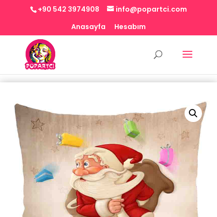
+90 542 3974908
info@popartci.com
Anasayfa
Hesabım