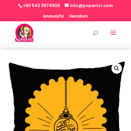
+90 542 3974908
info@popartci.com
Anasayfa
Hesabım