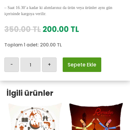
– Saat 16.30’a kadar ki alımlarınız da ürün veya ürünler aynı gün
içerisinde kargoya verilir.
Orijinal
Şu
350.00
TL
200.00
TL
fiyat:
andaki
350.00 TL.
fiyat:
Toplam 1 adet:
200.00
TL
200.00 TL.
Ramazan-
-
+
Sepete Ekle
9
adet
İlgili ürünler