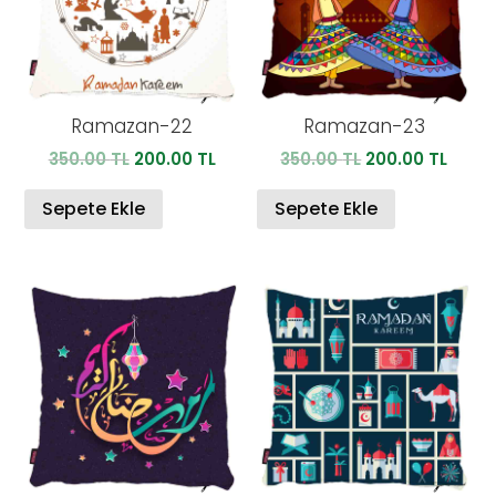
Ramazan-22
Ramazan-23
Orijinal
Şu
Orijinal
Şu
350.00
TL
200.00
TL
350.00
TL
200.00
TL
fiyat:
andaki
fiyat:
anda
350.00 TL.
fiyat:
350.00 TL.
fiyat:
Sepete Ekle
Sepete Ekle
200.00 TL.
200.0