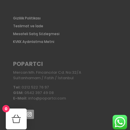
Gizlilik Politikası
Teslimat ve İade
Mesafeli Satış Sözleşmesi
KVKK Aydınlatma Metni
POPARTCI
Mercan Mh. Fincancılar Cd. No:32/A
Sultanhamam / Fatih / İstanbul
Tel:
0212 522 76 97
GSM:
0542 397 49 08
E-Mail:
info@popartci.com
0
No products in the cart.