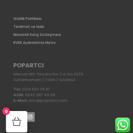
Gizlilik Politikası
Teslimat ve İade
Mesafeli Satış Sözleşmesi
KVKK Aydınlatma Metni
POPARTCI
Mercan Mh. Fincancılar Cd. No:32/A
Sultanhamam / Fatih / İstanbul
Tel:
0212 522 76 97
GSM:
0542 397 49 08
E-Mail:
info@popartci.com
0
No products in the cart.