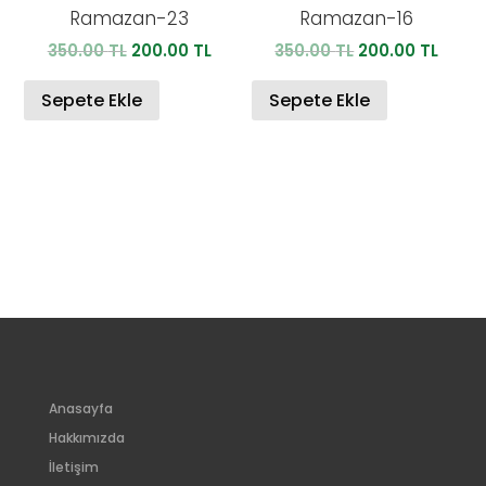
Ramazan-23
Ramazan-16
Orijinal
Şu
Orijinal
Şu
350.00
TL
200.00
TL
350.00
TL
200.00
TL
fiyat:
andaki
fiyat:
anda
350.00 TL.
fiyat:
350.00 TL.
fiyat:
Sepete Ekle
Sepete Ekle
200.00 TL.
200.0
Anasayfa
Hakkımızda
İletişim