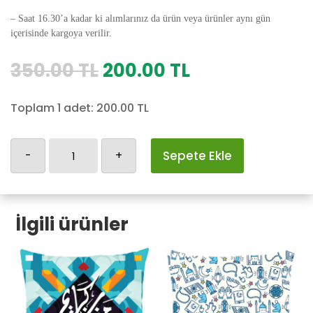
– Saat 16.30’a kadar ki alımlarınız da ürün veya ürünler aynı gün
içerisinde kargoya verilir.
Orijinal
Şu
350.00
TL
200.00
TL
fiyat:
andaki
350.00 TL.
fiyat:
Toplam 1 adet:
200.00
TL
200.00 TL.
Ramazan-
-
+
Sepete Ekle
10
adet
İlgili ürünler