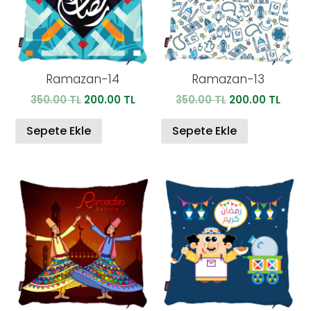
Ramazan-14
Ramazan-13
Orijinal
Şu
Orijinal
Şu
350.00
TL
200.00
TL
350.00
TL
200.00
TL
fiyat:
andaki
fiyat:
anda
350.00 TL.
fiyat:
350.00 TL.
fiyat:
Sepete Ekle
Sepete Ekle
200.00 TL.
200.0