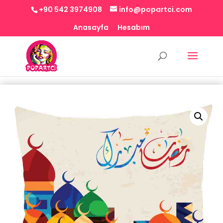
+90 542 3974908
info@popartci.com
Anasayfa
Hesabım