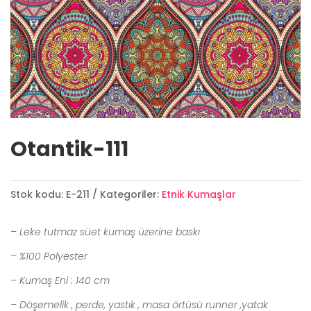
Otantik-111
Stok kodu:
E-211
Kategoriler:
Etnik Kumaşlar
– Leke tutmaz süet kumaş üzerine baskı
– %100 Polyester
– Kumaş Eni : 140 cm
– Döşemelik , perde, yastık , masa örtüsü runner ,yatak