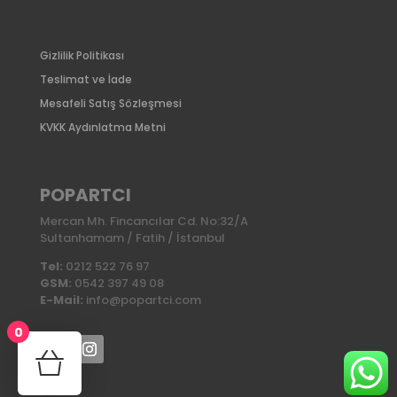
Gizlilik Politikası
Teslimat ve İade
Mesafeli Satış Sözleşmesi
KVKK Aydınlatma Metni
POPARTCI
Mercan Mh. Fincancılar Cd. No:32/A
Sultanhamam / Fatih / İstanbul
Tel:
0212 522 76 97
GSM:
0542 397 49 08
E-Mail:
info@popartci.com
0
No products in the cart.