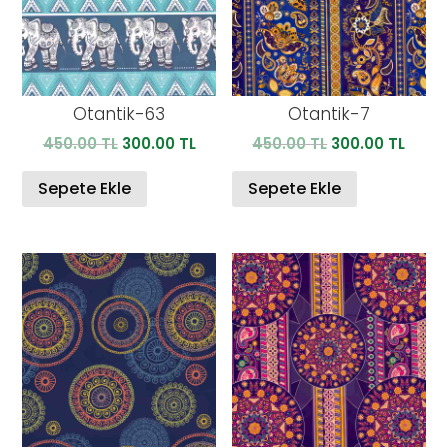
Otantik-63
Otantik-7
Orijinal
Şu
Orijinal
Şu
450.00
TL
300.00
TL
450.00
TL
300.00
TL
fiyat:
andaki
fiyat:
anda
450.00 TL.
fiyat:
450.00 TL.
fiyat:
Sepete Ekle
Sepete Ekle
300.00 TL.
300.0