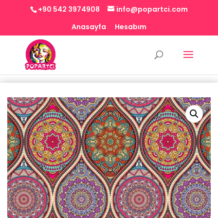
+90 542 3974908
info@popartci.com
Anasayfa
Hesabım