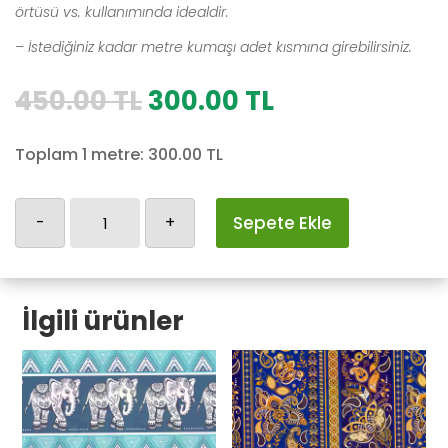
örtüsü vs. kullanımında idealdir.
– İstediğiniz kadar metre kumaşı adet kısmına girebilirsiniz.
Orijinal
Şu
450.00
TL
300.00
TL
fiyat:
andaki
450.00 TL.
fiyat:
Toplam 1 metre:
300.00
TL
300.00 TL.
Otantik-
-
+
Sepete Ekle
111
adet
İlgili ürünler