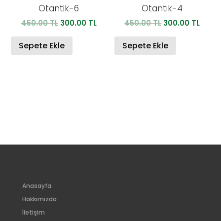
Otantik-6
Otantik-4
Orijinal
Şu
Orijinal
Şu
450.00
TL
300.00
TL
450.00
TL
300.00
TL
fiyat:
andaki
fiyat:
anda
450.00 TL.
fiyat:
450.00 TL.
fiyat:
Sepete Ekle
Sepete Ekle
300.00 TL.
300.0
Anasayfa
Hakkımızda
İletişim