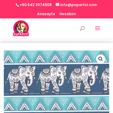
+90 542 3974908
info@popartci.com
Anasayfa
Hesabım