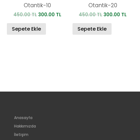
Otantik-10
Otantik-20
Orijinal
Şu
Orijinal
Şu
450.00
TL
300.00
TL
450.00
TL
300.00
TL
fiyat:
andaki
fiyat:
anda
450.00 TL.
fiyat:
450.00 TL.
fiyat:
Sepete Ekle
Sepete Ekle
300.00 TL.
300.0
Anasayfa
Hakkımızda
İletişim