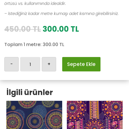
örtüsü vs. kullanımında idealdir.
– İstediğiniz kadar metre kumaşı adet kısmına girebilirsiniz.
Orijinal
Şu
450.00
TL
300.00
TL
fiyat:
andaki
450.00 TL.
fiyat:
Toplam 1 metre:
300.00
TL
300.00 TL.
Otantik-
-
+
Sepete Ekle
63
adet
İlgili ürünler