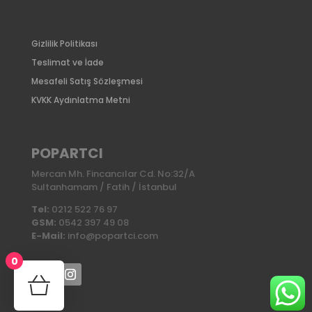
Gizlilik Politikası
Teslimat ve İade
Mesafeli Satış Sözleşmesi
KVKK Aydınlatma Metni
POPARTCI
Mercan Mh. Fincancılar Cd. No:32/A
Sultanhamam / Fatih / İstanbul
Tel:
0212 522 76 97
GSM:
0542 397 49 08
E-Mail:
info@popartci.com
0
No products in the cart.