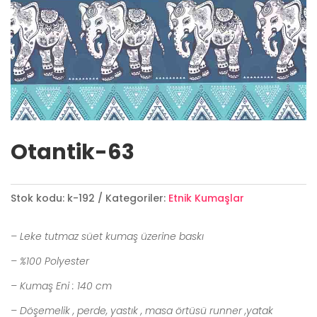
Otantik-63
Stok kodu:
k-192
Kategoriler:
Etnik Kumaşlar
– Leke tutmaz süet kumaş üzerine baskı
– %100 Polyester
– Kumaş Eni : 140 cm
– Döşemelik , perde, yastık , masa örtüsü runner ,yatak