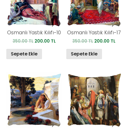
Osmanlı Yastık Kılıfı-10
Osmanlı Yastık Kılıfı-17
Orijinal
Şu
Orijinal
Şu
350.00
TL
200.00
TL
350.00
TL
200.00
TL
fiyat:
andaki
fiyat:
anda
350.00 TL.
fiyat:
350.00 TL.
fiyat:
Sepete Ekle
Sepete Ekle
200.00 TL.
200.0