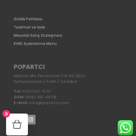
Gizlilik Politikası
Teslimat ve İade
Mesafeli Satış Sözleşmesi
KVKK Aydınlatma Metni
POPARTCI
Mercan Mh. Fincancılar Cd. No:32/A
Sultanhamam / Fatih / İstanbul
Tel:
0212 522 76 97
GSM:
0542 397 49 08
E-Mail:
info@popartci.com
0
No products in the cart.