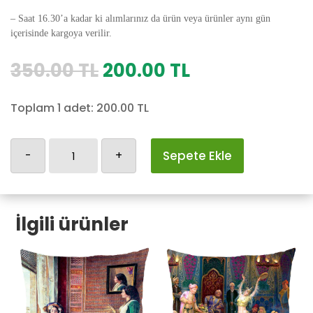
– Saat 16.30’a kadar ki alımlarınız da ürün veya ürünler aynı gün
içerisinde kargoya verilir.
Orijinal
Şu
350.00
TL
200.00
TL
fiyat:
andaki
350.00 TL.
fiyat:
Toplam 1 adet:
200.00
TL
200.00 TL.
Osmanlı
-
+
Sepete Ekle
Yastık
Kılıfı-87
adet
İlgili ürünler