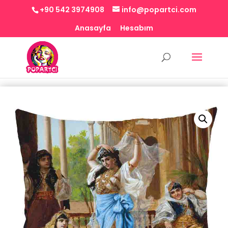
+90 542 3974908
info@popartci.com
Anasayfa
Hesabım