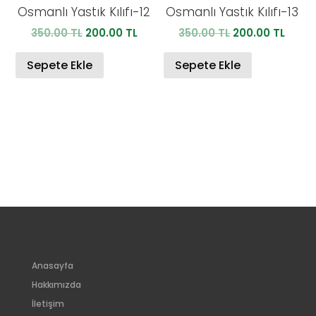
Osmanlı Yastık Kılıfı-12
Osmanlı Yastık Kılıfı-13
Orijinal
Şu
Orijinal
Şu
350.00
TL
200.00
TL
350.00
TL
200.00
TL
fiyat:
andaki
fiyat:
anda
350.00 TL.
fiyat:
350.00 TL.
fiyat:
Sepete Ekle
Sepete Ekle
200.00 TL.
200.0
Anasayfa
Hakkımızda
İletişim