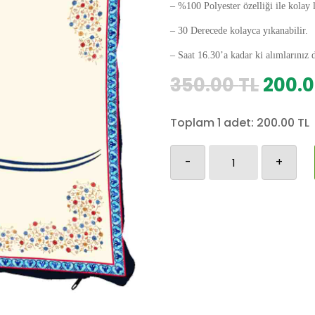
– %100 Polyester özelliği ile kolay 
– 30 Derecede kolayca yıkanabilir.
– Saat 16.30’a kadar ki alımlarınız 
Orijin
350.00
TL
200.
fiyat:
350.0
Toplam 1 adet:
200.00
TL
Osmanlı
-
+
Yastık
Kılıfı-4
adet