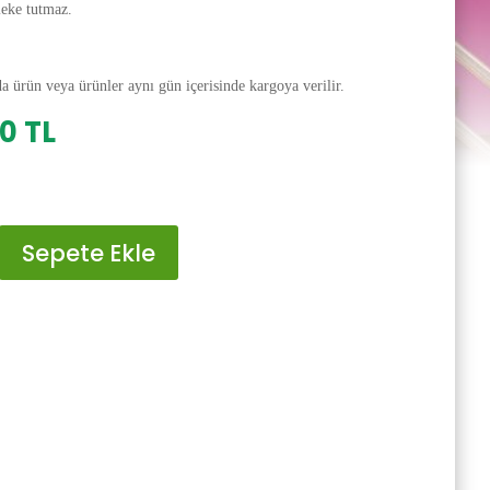
leke tutmaz.
da ürün veya ürünler aynı gün içerisinde kargoya verilir.
al
Şu
00
TL
andaki
0 TL.
fiyat:
200.00 TL.
Sepete Ekle