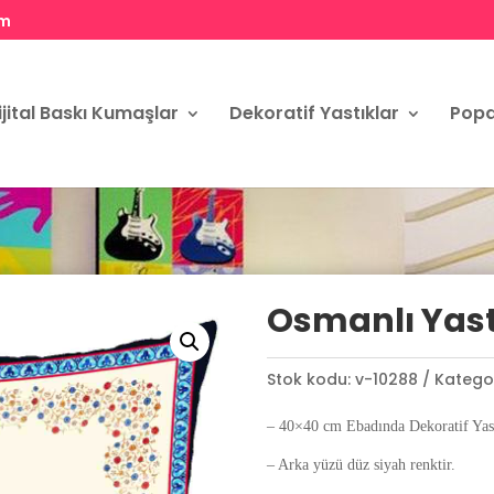
om
ijital Baskı Kumaşlar
Dekoratif Yastıklar
Popa
Osmanlı Yastı
Stok kodu:
v-10288
Kategor
– 40×40 cm Ebadında Dekoratif Yast
– Arka yüzü düz siyah renktir.