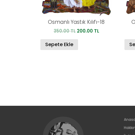
Osmanlı Yastık Kılıfı-18
O
Orijinal
Şu
350.00
TL
200.00
TL
fiyat:
andaki
350.00 TL.
fiyat:
Sepete Ekle
Se
200.00 TL.
Anas
Hakkı