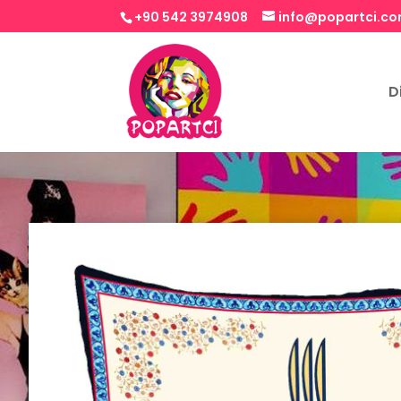
+90 542 3974908
info@popartci.c
D