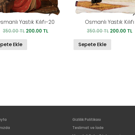
smanlı Yastık Kılıfı-20
Osmanlı Yastık Kılıfı
Orijinal
Şu
Orijinal
Ş
350.00
TL
200.00
TL
350.00
TL
200.00
TL
fiyat:
andaki
fiyat:
a
350.00 TL.
fiyat:
350.00 TL.
f
pete Ekle
Sepete Ekle
200.00 TL.
2
ayfa
Gizlilik Politikası
mızda
Teslimat ve İade