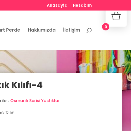
Anasayfa
Hesabım
No produ
0
rt Perde
Hakkımızda
İletişim
k Kılıfı-4
iler:
Osmanlı Serisi Yastıklar
ık Kılıfı