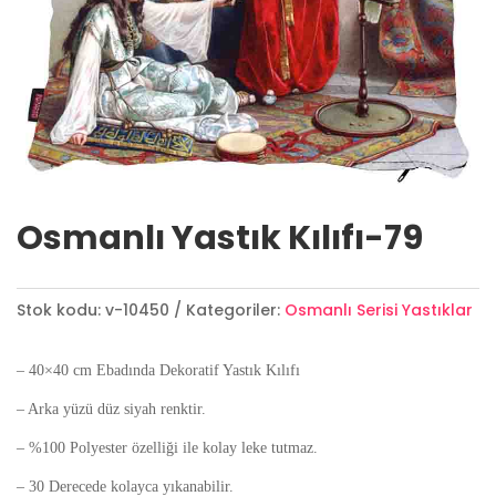
Osmanlı Yastık Kılıfı-79
Stok kodu:
v-10450
Kategoriler:
Osmanlı Serisi Yastıklar
– 40×40 cm Ebadında Dekoratif Yastık Kılıfı
– Arka yüzü düz siyah renktir.
– %100 Polyester özelliği ile kolay leke tutmaz.
– 30 Derecede kolayca yıkanabilir.