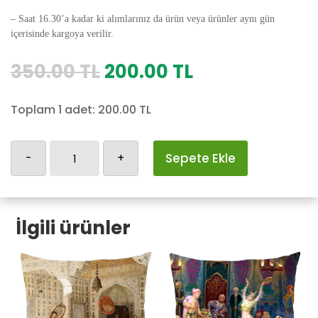
– Saat 16.30’a kadar ki alımlarınız da ürün veya ürünler aynı gün
içerisinde kargoya verilir.
Orijinal
Şu
350.00
TL
200.00
TL
fiyat:
andaki
350.00 TL.
fiyat:
Toplam 1 adet:
200.00
TL
200.00 TL.
Osmanlı
-
+
Sepete Ekle
Yastık
Kılıfı-79
adet
İlgili ürünler