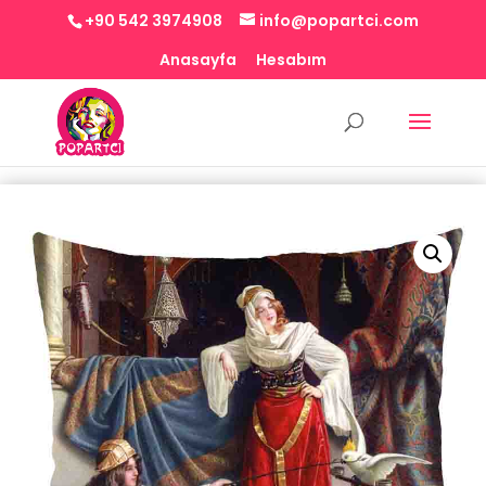
+90 542 3974908
info@popartci.com
Anasayfa
Hesabım