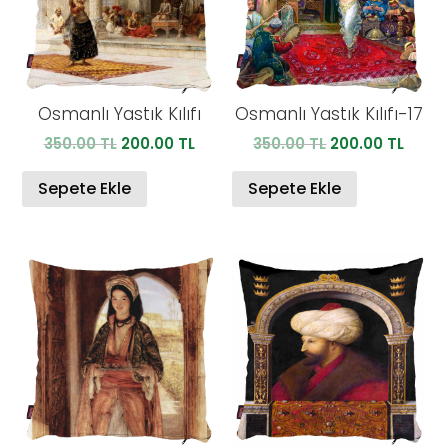
Osmanlı Yastık Kılıfı
Osmanlı Yastık Kılıfı-17
Orijinal
Şu
Orijinal
Şu
350.00
TL
200.00
TL
350.00
TL
200.00
TL
fiyat:
andaki
fiyat:
anda
350.00 TL.
fiyat:
350.00 TL.
fiyat:
Sepete Ekle
Sepete Ekle
200.00 TL.
200.0