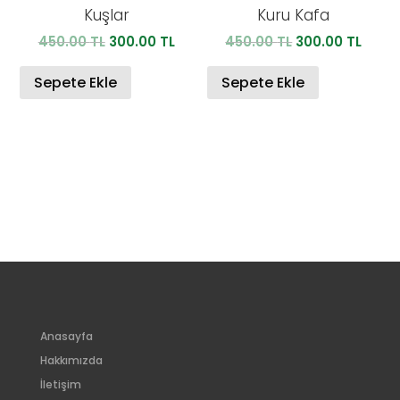
Kuşlar
Kuru Kafa
Orijinal
Şu
Orijinal
Şu
450.00
TL
300.00
TL
450.00
TL
300.00
TL
fiyat:
andaki
fiyat:
anda
450.00 TL.
fiyat:
450.00 TL.
fiyat:
Sepete Ekle
Sepete Ekle
300.00 TL.
300.0
Anasayfa
Hakkımızda
İletişim