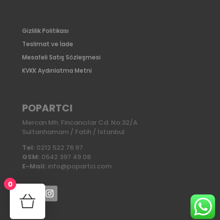
Gizlilik Politikası
Teslimat ve İade
Mesafeli Satış Sözleşmesi
KVKK Aydınlatma Metni
POPARTCI
Mercan Mh. Fincancılar Cd. No:32/A
Sultanhamam / Fatih / İstanbul
Tel:
0212 522 76 97
GSM:
0542 397 49 08
E-Mail:
info@popartci.com
0
No products in the cart.