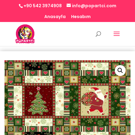
+90 542 3974908
info@popartci.com
Anasayfa
Hesabım