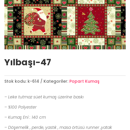
Yılbaşı-47
Stok kodu:
k-614
Kategoriler:
Popart Kumaş
– Leke tutmaz süet kumaş üzerine baskı
– %100 Polyester
– Kumaş Eni : 140 cm
– Döşemelik , perde, yastık , masa örtüsü runner ,yatak