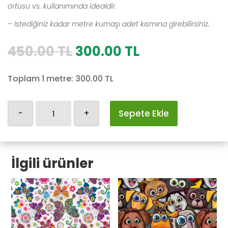
örtüsü vs. kullanımında idealdir.
– İstediğiniz kadar metre kumaşı adet kısmına girebilirsiniz.
Orijinal
Şu
450.00
TL
300.00
TL
fiyat:
andaki
450.00 TL.
fiyat:
Toplam 1 metre:
300.00
TL
300.00 TL.
Yılbaşı-47
-
+
Sepete Ekle
adet
İlgili ürünler