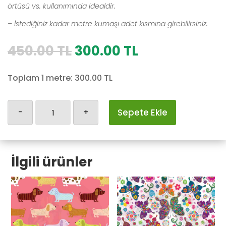
örtüsü vs. kullanımında idealdir.
– İstediğiniz kadar metre kumaşı adet kısmına girebilirsiniz.
Orijinal
Şu
450.00
TL
300.00
TL
fiyat:
andaki
450.00 TL.
fiyat:
Toplam 1 metre:
300.00
TL
300.00 TL.
Yılbaşı-38
-
+
Sepete Ekle
adet
İlgili ürünler