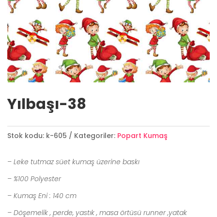
Yılbaşı-38
Stok kodu:
k-605
Kategoriler:
Popart Kumaş
– Leke tutmaz süet kumaş üzerine baskı
– %100 Polyester
– Kumaş Eni : 140 cm
– Döşemelik , perde, yastık , masa örtüsü runner ,yatak