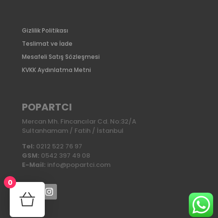
Gizlilik Politikası
Teslimat ve İade
Mesafeli Satış Sözleşmesi
KVKK Aydınlatma Metni
POPARTCI
Mercan Mh. Fincancılar Cd. No:32/A
Sultanhamam / Fatih / İstanbul
Tel:
0212 522 76 97
GSM:
0542 397 49 08
E-Mail:
info@popartci.com
0
No products in the cart.