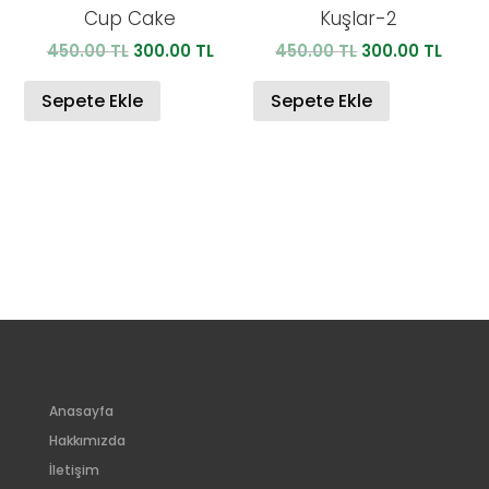
Cup Cake
Kuşlar-2
Orijinal
Şu
Orijinal
Şu
450.00
TL
300.00
TL
450.00
TL
300.00
TL
fiyat:
andaki
fiyat:
anda
450.00 TL.
fiyat:
450.00 TL.
fiyat:
Sepete Ekle
Sepete Ekle
300.00 TL.
300.0
Anasayfa
Hakkımızda
İletişim