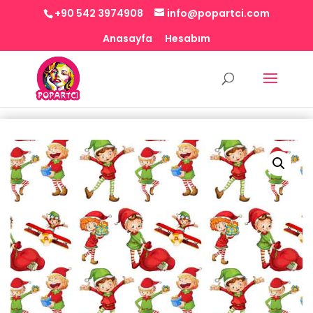
+90 542 3974908
info@popartci.com
Anasayfa
Hesabım