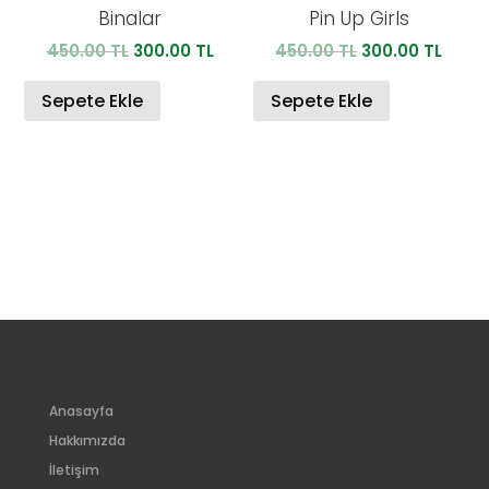
Binalar
Pin Up Girls
Orijinal
Şu
Orijinal
Şu
450.00
TL
300.00
TL
450.00
TL
300.00
TL
fiyat:
andaki
fiyat:
anda
450.00 TL.
fiyat:
450.00 TL.
fiyat:
Sepete Ekle
Sepete Ekle
300.00 TL.
300.0
Anasayfa
Hakkımızda
İletişim