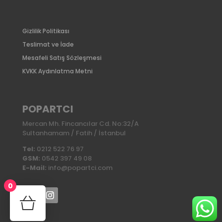
Gizlilik Politikası
Teslimat ve İade
Mesafeli Satış Sözleşmesi
KVKK Aydınlatma Metni
POPARTCI
Mercan Mh. Fincancılar Cd. No:32/A
Sultanhamam / Fatih / İstanbul
Tel:
0212 522 76 97
GSM:
0542 397 49 08
E-Mail:
info@popartci.com
0
No products in the cart.