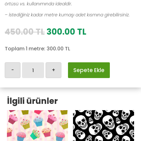
örtüsü vs. kullanımında idealdir.
– İstediğiniz kadar metre kumaşı adet kısmına girebilirsiniz.
Orijinal
Şu
450.00
TL
300.00
TL
fiyat:
andaki
450.00 TL.
fiyat:
Toplam 1 metre:
300.00
TL
300.00 TL.
Yılbaşı-2
-
+
Sepete Ekle
adet
İlgili ürünler