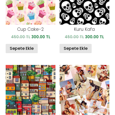
Cup Cake-2
Kuru Kafa
Orijinal
Şu
Orijinal
Şu
450.00
TL
300.00
TL
450.00
TL
300.00
TL
fiyat:
andaki
fiyat:
anda
450.00 TL.
fiyat:
450.00 TL.
fiyat:
Sepete Ekle
Sepete Ekle
300.00 TL.
300.0