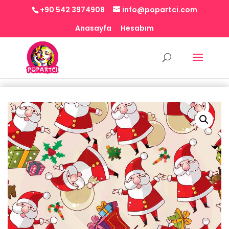
+90 542 3974908
info@popartci.com
Anasayfa
Hesabım