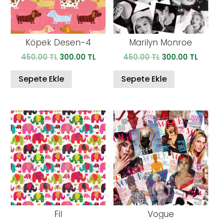
Köpek Desen-4
Marilyn Monroe
Orijinal
Şu
Orijinal
Şu
450.00
TL
300.00
TL
450.00
TL
300.00
TL
fiyat:
andaki
fiyat:
anda
450.00 TL.
fiyat:
450.00 TL.
fiyat:
Sepete Ekle
Sepete Ekle
300.00 TL.
300.0
Fil
Vogue