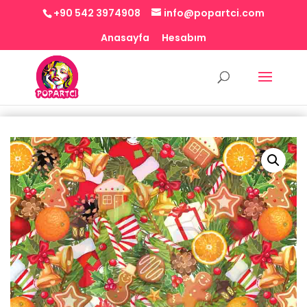
+90 542 3974908
info@popartci.com
Anasayfa
Hesabım