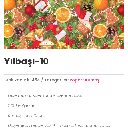
Yılbaşı-10
Stok kodu:
k-454
Kategoriler:
Popart Kumaş
– Leke tutmaz süet kumaş üzerine baskı
– %100 Polyester
– Kumaş Eni : 140 cm
– Döşemelik , perde, yastık , masa örtüsü runner ,yatak