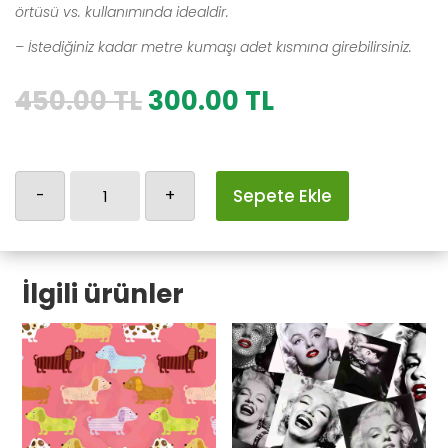
örtüsü vs. kullanımında idealdir.
– İstediğiniz kadar metre kumaşı adet kısmına girebilirsiniz.
Orijinal
Şu
450.00
TL
300.00
TL
fiyat:
andaki
450.00 TL.
fiyat:
300.00 TL.
Yılbaşı-10
-
+
Sepete Ekle
adet
İlgili ürünler