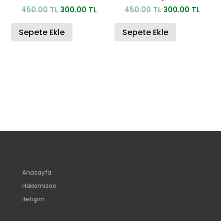
Orijinal
Şu
Orijinal
Şu
450.00
TL
300.00
TL
450.00
TL
300.00
TL
fiyat:
andaki
fiyat:
anda
450.00 TL.
fiyat:
450.00 TL.
fiyat:
Sepete Ekle
Sepete Ekle
300.00 TL.
300.0
Anasayfa
Hakkımızda
İletişim