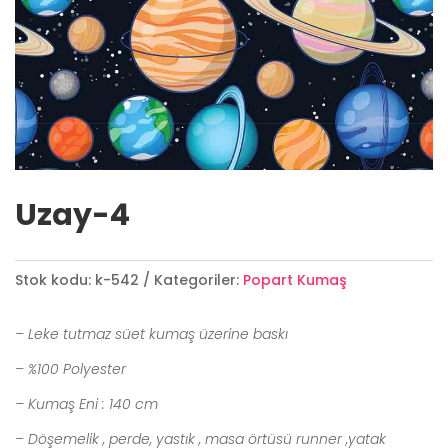
Uzay-4
Stok kodu:
k-542
Kategoriler:
Popart Kumaş
– Leke tutmaz süet kumaş üzerine baskı
– %100 Polyester
– Kumaş Eni : 140 cm
– Döşemelik , perde, yastık , masa örtüsü runner ,yatak