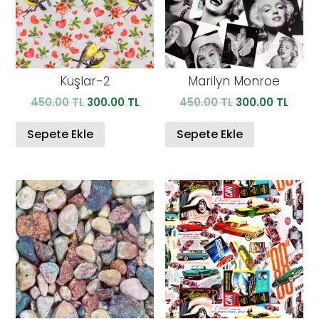
Kuşlar-2
Marilyn Monroe
Orijinal
Şu
Orijinal
Şu
450.00
TL
300.00
TL
450.00
TL
300.00
TL
fiyat:
andaki
fiyat:
anda
450.00 TL.
fiyat:
450.00 TL.
fiyat:
Sepete Ekle
Sepete Ekle
300.00 TL.
300.0