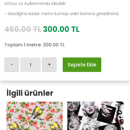
örtüsü vs. kullanımında idealdir.
– İstediğiniz kadar metre kumaşı adet kısmına girebilirsiniz.
Orijinal
Şu
450.00
TL
300.00
TL
fiyat:
andaki
450.00 TL.
fiyat:
Toplam 1 metre:
300.00
TL
300.00 TL.
Uzay-
-
+
Sepete Ekle
4
adet
İlgili ürünler