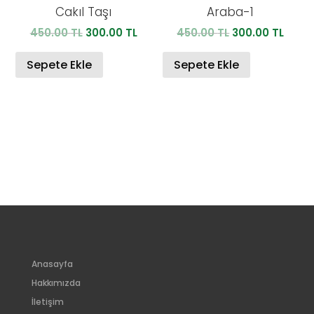
Cakıl Taşı
Araba-1
Orijinal
Şu
Orijinal
Şu
450.00
TL
300.00
TL
450.00
TL
300.00
TL
fiyat:
andaki
fiyat:
anda
450.00 TL.
fiyat:
450.00 TL.
fiyat:
Sepete Ekle
Sepete Ekle
300.00 TL.
300.0
Anasayfa
Hakkımızda
İletişim