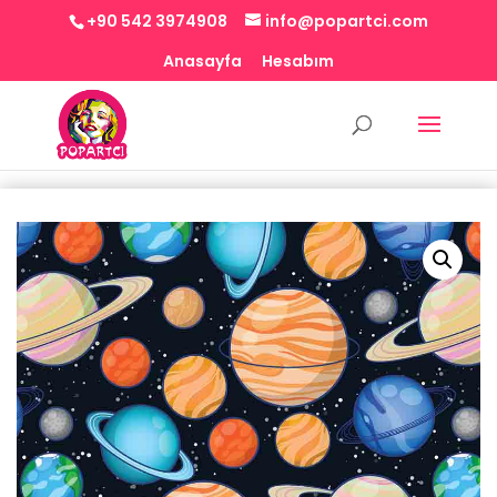
+90 542 3974908
info@popartci.com
Anasayfa
Hesabım