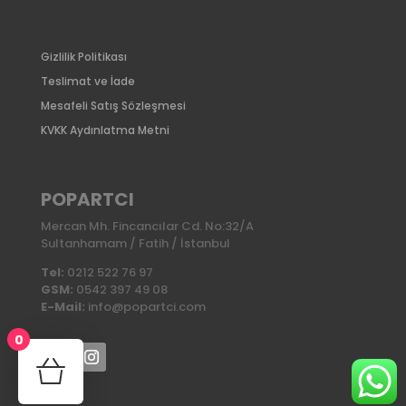
Gizlilik Politikası
Teslimat ve İade
Mesafeli Satış Sözleşmesi
KVKK Aydınlatma Metni
POPARTCI
Mercan Mh. Fincancılar Cd. No:32/A
Sultanhamam / Fatih / İstanbul
Tel:
0212 522 76 97
GSM:
0542 397 49 08
E-Mail:
info@popartci.com
0
No products in the cart.