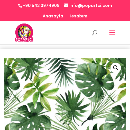
+90 542 3974908
info@popartci.com
Anasayfa
Hesabım