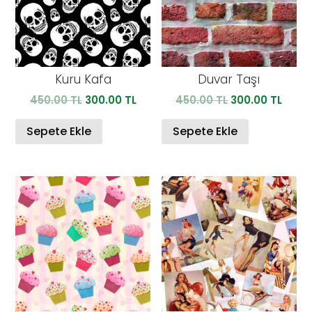
Kuru Kafa
Duvar Taşı
Orijinal
Şu
Orijinal
Şu
450.00
TL
300.00
TL
450.00
TL
300.00
TL
fiyat:
andaki
fiyat:
anda
450.00 TL.
fiyat:
450.00 TL.
fiyat:
Sepete Ekle
Sepete Ekle
300.00 TL.
300.0