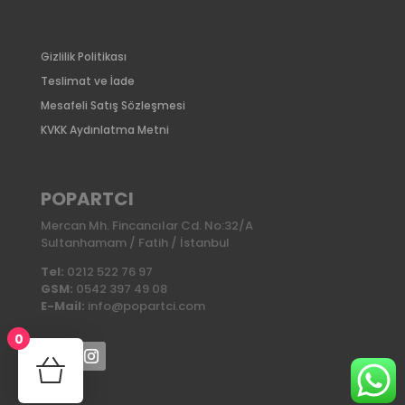
Gizlilik Politikası
Teslimat ve İade
Mesafeli Satış Sözleşmesi
KVKK Aydınlatma Metni
POPARTCI
Mercan Mh. Fincancılar Cd. No:32/A
Sultanhamam / Fatih / İstanbul
Tel:
0212 522 76 97
GSM:
0542 397 49 08
E-Mail:
info@popartci.com
0
No products in the cart.