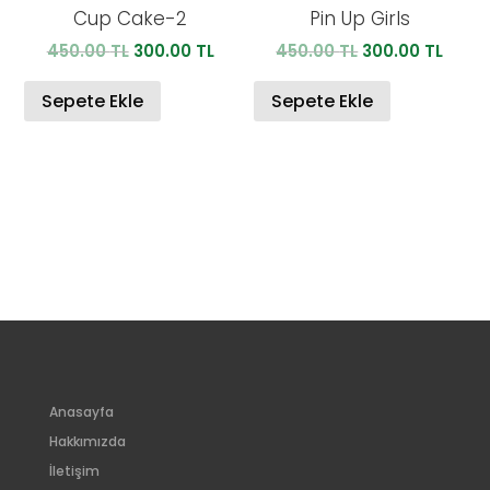
Cup Cake-2
Pin Up Girls
Orijinal
Şu
Orijinal
Şu
450.00
TL
300.00
TL
450.00
TL
300.00
TL
fiyat:
andaki
fiyat:
anda
450.00 TL.
fiyat:
450.00 TL.
fiyat:
Sepete Ekle
Sepete Ekle
300.00 TL.
300.0
Anasayfa
Hakkımızda
İletişim