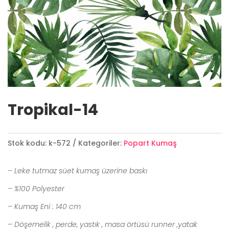
Tropikal-14
Stok kodu:
k-572
Kategoriler:
Popart Kumaş
– Leke tutmaz süet kumaş üzerine baskı
– %100 Polyester
– Kumaş Eni : 140 cm
– Döşemelik , perde, yastık , masa örtüsü runner ,yatak