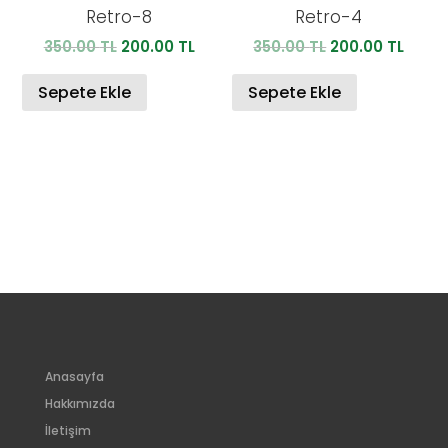
Retro-8
Retro-4
Orijinal
Şu
Orijinal
Şu
350.00
TL
200.00
TL
350.00
TL
200.00
TL
fiyat:
andaki
fiyat:
anda
350.00 TL.
fiyat:
350.00 TL.
fiyat:
Sepete Ekle
Sepete Ekle
200.00 TL.
200.0
Anasayfa
Hakkımızda
İletişim