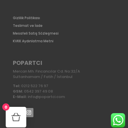
Gizlilik Politikası
Teslimat ve İade
Mesafeli Satış Sözleşmesi
KVKK Aydınlatma Metni
POPARTCI
Mercan Mh. Fincancılar Cd. No:32/A
Sultanhamam / Fatih / İstanbul
Tel:
0212 522 76 97
GSM:
0542 397 49 08
E-Mail:
info@popartci.com
0
No products in the cart.