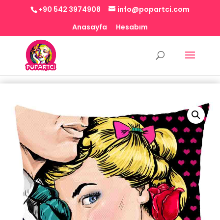
+90 542 3974908
info@popartci.com
Anasayfa
Hesabım