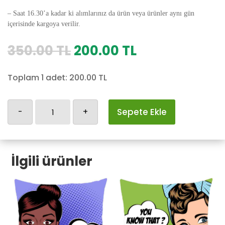
– Saat 16.30’a kadar ki alımlarınız da ürün veya ürünler aynı gün
içerisinde kargoya verilir.
Orijinal
Şu
350.00
TL
200.00
TL
fiyat:
andaki
350.00 TL.
fiyat:
Toplam 1 adet:
200.00
TL
200.00 TL.
Retro-
-
+
Sepete Ekle
90
adet
İlgili ürünler