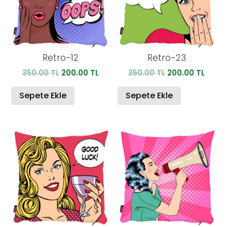
Retro-12
Retro-23
Orijinal
Şu
Orijinal
Şu
350.00
TL
200.00
TL
350.00
TL
200.00
TL
fiyat:
andaki
fiyat:
anda
350.00 TL.
fiyat:
350.00 TL.
fiyat:
Sepete Ekle
Sepete Ekle
200.00 TL.
200.0