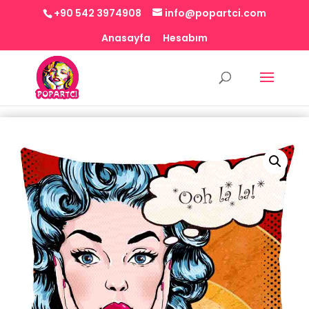
+90 542 3974908
info@popartci.com
Anasayfa
Hesabım