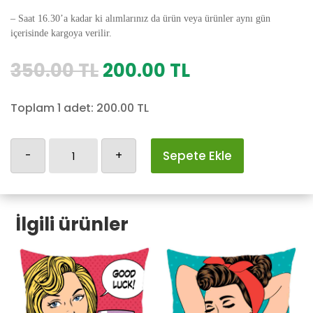
– Saat 16.30’a kadar ki alımlarınız da ürün veya ürünler aynı gün
içerisinde kargoya verilir.
Orijinal
Şu
350.00
TL
200.00
TL
fiyat:
andaki
350.00 TL.
fiyat:
Toplam 1 adet:
200.00
TL
200.00 TL.
Retro-
-
+
Sepete Ekle
75
adet
İlgili ürünler