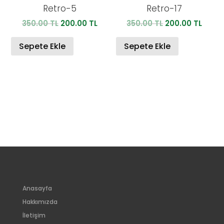
Retro-5
Retro-17
Orijinal
Şu
Orijinal
Şu
350.00
TL
200.00
TL
350.00
TL
200.00
TL
fiyat:
andaki
fiyat:
anda
350.00 TL.
fiyat:
350.00 TL.
fiyat:
Sepete Ekle
Sepete Ekle
200.00 TL.
200.0
Anasayfa
Hakkımızda
İletişim