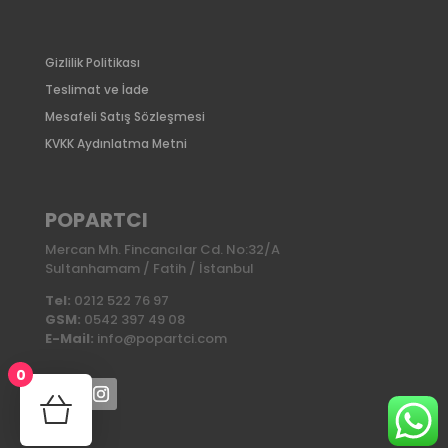
Gizlilik Politikası
Teslimat ve İade
Mesafeli Satış Sözleşmesi
KVKK Aydınlatma Metni
POPARTCI
Mercan Mh. Fincancılar Cd. No:32/A
Sultanhamam / Fatih / İstanbul
Tel:
0212 522 76 97
GSM:
0542 397 49 08
E-Mail:
info@popartci.com
0
No products in the cart.