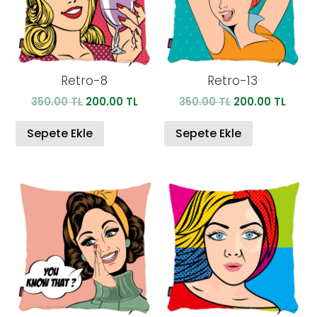
Retro-8
Retro-13
Orijinal
Şu
Orijinal
Şu
350.00
TL
200.00
TL
350.00
TL
200.00
TL
fiyat:
andaki
fiyat:
anda
350.00 TL.
fiyat:
350.00 TL.
fiyat:
Sepete Ekle
Sepete Ekle
200.00 TL.
200.0