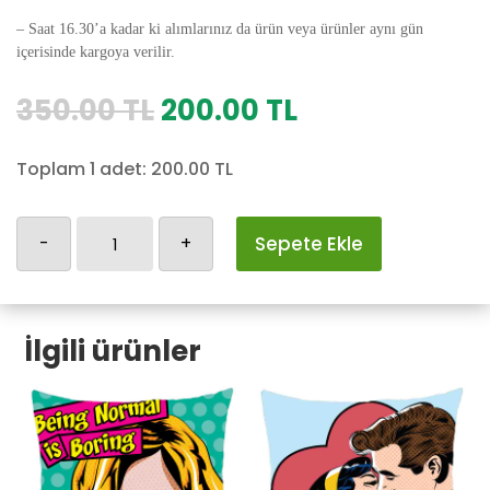
– Saat 16.30’a kadar ki alımlarınız da ürün veya ürünler aynı gün
içerisinde kargoya verilir.
Orijinal
Şu
350.00
TL
200.00
TL
fiyat:
andaki
350.00 TL.
fiyat:
Toplam 1 adet:
200.00
TL
200.00 TL.
Retro-
-
+
Sepete Ekle
67
adet
İlgili ürünler