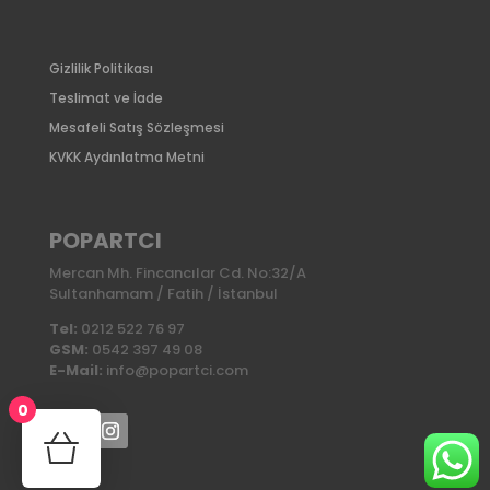
Gizlilik Politikası
Teslimat ve İade
Mesafeli Satış Sözleşmesi
KVKK Aydınlatma Metni
POPARTCI
Mercan Mh. Fincancılar Cd. No:32/A
Sultanhamam / Fatih / İstanbul
Tel:
0212 522 76 97
GSM:
0542 397 49 08
E-Mail:
info@popartci.com
0
No products in the cart.