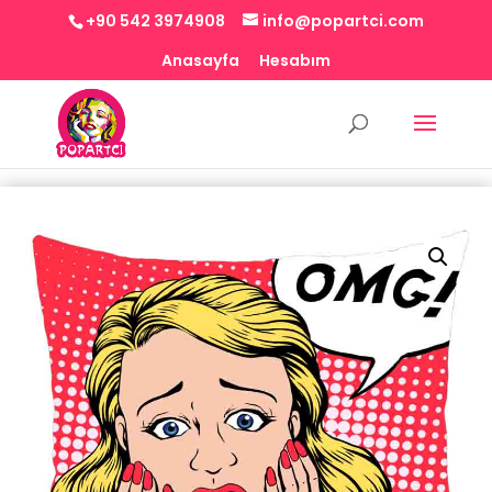
+90 542 3974908
info@popartci.com
Anasayfa
Hesabım