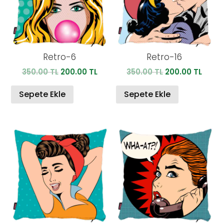
Retro-6
Retro-16
Orijinal
Şu
Orijinal
Şu
350.00
TL
200.00
TL
350.00
TL
200.00
TL
fiyat:
andaki
fiyat:
anda
350.00 TL.
fiyat:
350.00 TL.
fiyat:
Sepete Ekle
Sepete Ekle
200.00 TL.
200.0