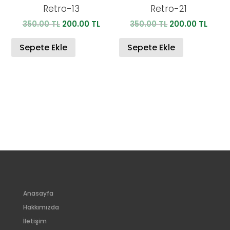
Retro-13
Retro-21
Orijinal
Şu
Orijinal
Şu
350.00
TL
200.00
TL
350.00
TL
200.00
TL
fiyat:
andaki
fiyat:
anda
350.00 TL.
fiyat:
350.00 TL.
fiyat:
Sepete Ekle
Sepete Ekle
200.00 TL.
200.0
Anasayfa
Hakkımızda
İletişim