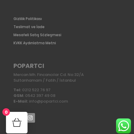
Gizlilik Politikası
Teslimat ve İade
Mesafeli Satış Sözleşmesi
KVKK Aydınlatma Metni
POPARTCI
Mercan Mh. Fincancılar Cd. No:32/A
Sultanhamam / Fatih / İstanbul
Tel:
0212 522 76 97
GSM:
0542 397 49 08
E-Mail:
info@popartci.com
0
No products in the cart.