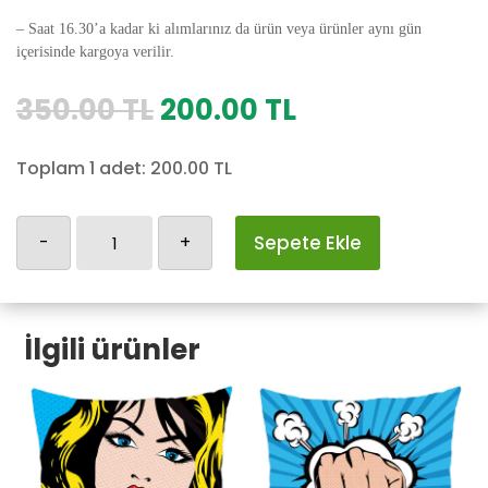
– Saat 16.30’a kadar ki alımlarınız da ürün veya ürünler aynı gün
içerisinde kargoya verilir.
Orijinal
Şu
350.00
TL
200.00
TL
fiyat:
andaki
350.00 TL.
fiyat:
Toplam 1 adet:
200.00
TL
200.00 TL.
Retro-
-
+
Sepete Ekle
64
adet
İlgili ürünler