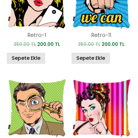
Retro-1
Retro-11
Orijinal
Şu
Orijinal
Şu
350.00
TL
200.00
TL
350.00
TL
200.00
TL
fiyat:
andaki
fiyat:
anda
350.00 TL.
fiyat:
350.00 TL.
fiyat:
Sepete Ekle
Sepete Ekle
200.00 TL.
200.0