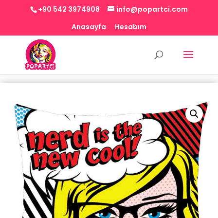
+90 542 3974908
info@popartci.com
Anasayfa
Hesabım