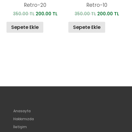
Retro-20
Retro-10
Orijinal
Şu
Orijinal
Şu
350.00
TL
200.00
TL
350.00
TL
200.00
TL
fiyat:
andaki
fiyat:
anda
350.00 TL.
fiyat:
350.00 TL.
fiyat:
Sepete Ekle
Sepete Ekle
200.00 TL.
200.0
Anasayfa
Hakkımızda
İletişim