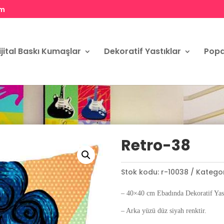
om
ijital Baskı Kumaşlar
Dekoratif Yastıklar
Popa
Retro-38
Stok kodu:
r-10038
Kategor
– 40×40 cm Ebadında Dekoratif Yast
– Arka yüzü düz siyah renktir.