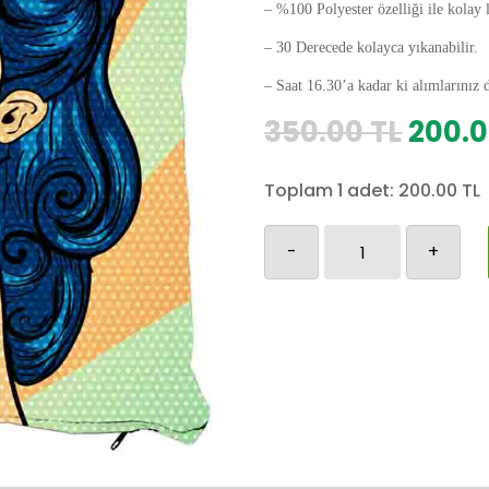
– %100 Polyester özelliği ile kolay 
– 30 Derecede kolayca yıkanabilir.
– Saat 16.30’a kadar ki alımlarınız 
Orijin
350.00
TL
200.
fiyat:
350.0
Toplam 1 adet:
200.00
TL
Retro-
-
+
38
adet