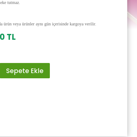
leke tutmaz.
da ürün veya ürünler aynı gün içerisinde kargoya verilir.
al
Şu
00
TL
andaki
0 TL.
fiyat:
200.00 TL.
Sepete Ekle