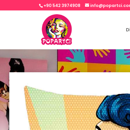
+90 542 3974908
info@popartci.c
D