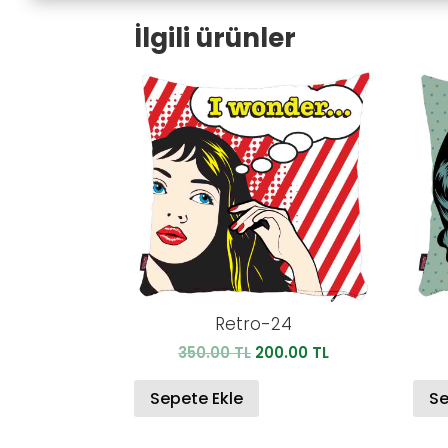
İlgili ürünler
Retro-24
Orijinal
Şu
350.00
TL
200.00
TL
fiyat:
andaki
350.00 TL.
fiyat:
Sepete Ekle
Se
200.00 TL.