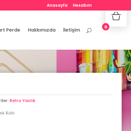
Anasayfa
Hesabım
No produ
0
rt Perde
Hakkımızda
İletişim
iler:
Retro Yastık
ık Kılıfı