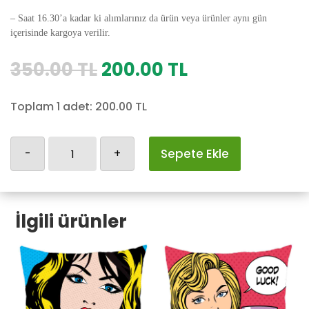
– Saat 16.30’a kadar ki alımlarınız da ürün veya ürünler aynı gün
içerisinde kargoya verilir.
Orijinal
Şu
350.00
TL
200.00
TL
fiyat:
andaki
350.00 TL.
fiyat:
Toplam 1 adet:
200.00
TL
200.00 TL.
Retro-
-
+
Sepete Ekle
379
adet
İlgili ürünler