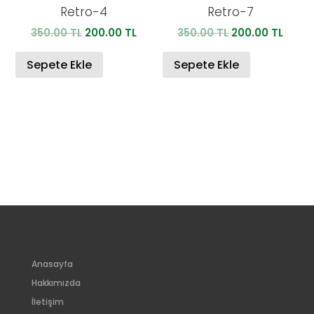
Retro-4
Retro-7
Orijinal
Şu
Orijinal
Şu
350.00
TL
200.00
TL
350.00
TL
200.00
TL
fiyat:
andaki
fiyat:
anda
350.00 TL.
fiyat:
350.00 TL.
fiyat:
Sepete Ekle
Sepete Ekle
200.00 TL.
200.0
Anasayfa
Hakkımızda
İletişim