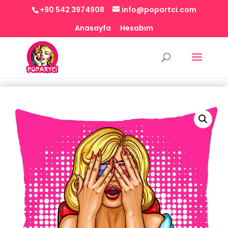
+90 542 3974908
info@popartci.com
Anasayfa
Hesabım