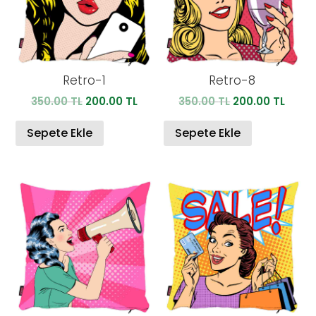
Retro-1
Retro-8
Orijinal
Şu
Orijinal
Şu
350.00
TL
200.00
TL
350.00
TL
200.00
TL
fiyat:
andaki
fiyat:
anda
350.00 TL.
fiyat:
350.00 TL.
fiyat:
Sepete Ekle
Sepete Ekle
200.00 TL.
200.0