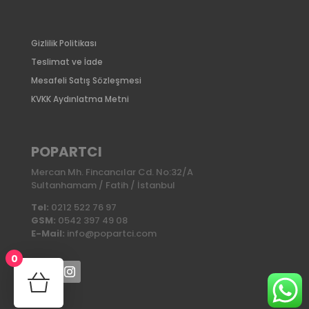
Gizlilik Politikası
Teslimat ve İade
Mesafeli Satış Sözleşmesi
KVKK Aydınlatma Metni
POPARTCI
Mercan Mh. Fincancılar Cd. No:32/A
Sultanhamam / Fatih / İstanbul
Tel:
0212 522 76 97
GSM:
0542 397 49 08
E-Mail:
info@popartci.com
0
No products in the cart.