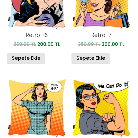
Retro-16
Retro-7
Orijinal
Şu
Orijinal
Şu
350.00
TL
200.00
TL
350.00
TL
200.00
TL
fiyat:
andaki
fiyat:
anda
350.00 TL.
fiyat:
350.00 TL.
fiyat:
Sepete Ekle
Sepete Ekle
200.00 TL.
200.0