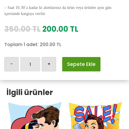
– Saat 16.30’a kadar ki alımlarınız da ürün veya ürünler aynı gün
içerisinde kargoya verilir.
Orijinal
Şu
350.00
TL
200.00
TL
fiyat:
andaki
350.00 TL.
fiyat:
Toplam 1 adet:
200.00
TL
200.00 TL.
Retro-
-
+
Sepete Ekle
372
adet
İlgili ürünler