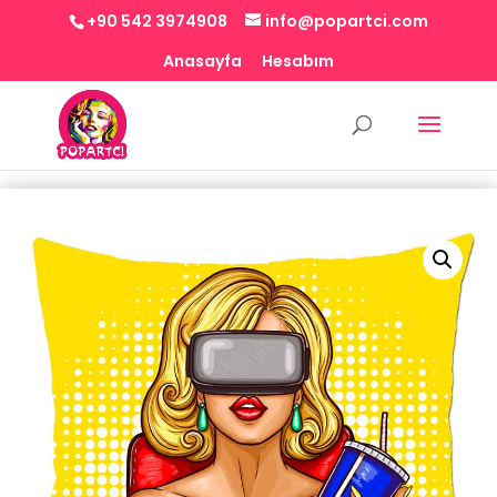
+90 542 3974908
info@popartci.com
Anasayfa
Hesabım