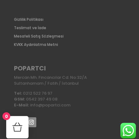
Gizlilik Politikası
Teslimat ve İade
Mesafeli Satış Sözleşmesi
KVKK Aydınlatma Metni
POPARTCI
Mercan Mh. Fincancılar Cd. No:32/A
Sultanhamam / Fatih / İstanbul
Tel:
0212 522 76 97
GSM:
0542 397 49 08
E-Mail:
info@popartci.com
0
No products in the cart.