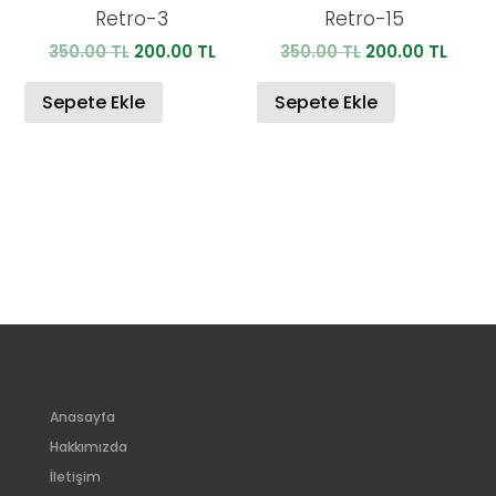
Retro-3
Retro-15
Orijinal
Şu
Orijinal
Şu
350.00
TL
200.00
TL
350.00
TL
200.00
TL
fiyat:
andaki
fiyat:
anda
350.00 TL.
fiyat:
350.00 TL.
fiyat:
Sepete Ekle
Sepete Ekle
200.00 TL.
200.0
Anasayfa
Hakkımızda
İletişim