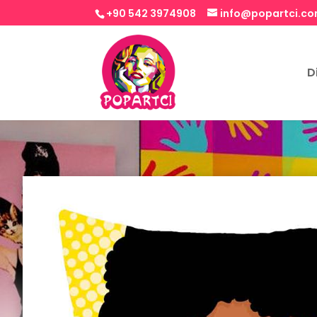
+90 542 3974908
info@popartci.c
D