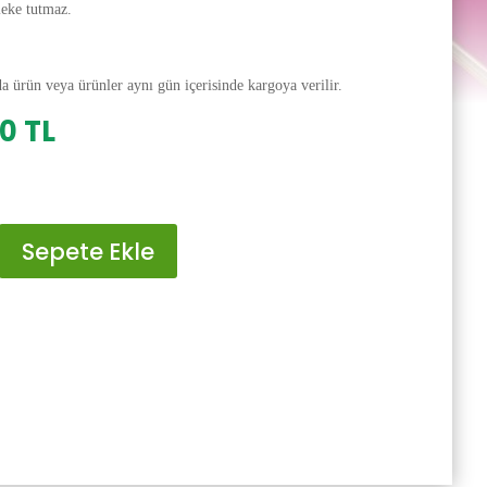
leke tutmaz.
da ürün veya ürünler aynı gün içerisinde kargoya verilir.
al
Şu
00
TL
andaki
0 TL.
fiyat:
200.00 TL.
Sepete Ekle