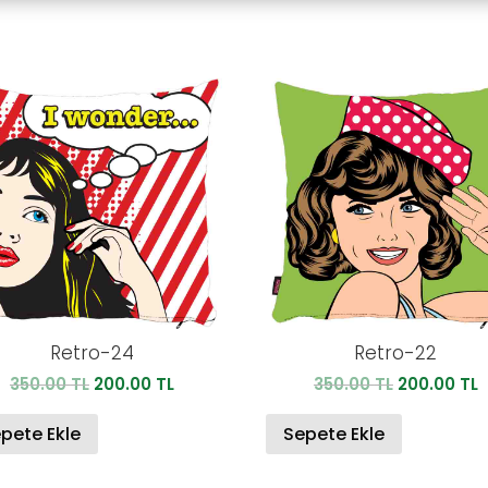
Retro-24
Retro-22
Orijinal
Şu
Orijinal
Ş
350.00
TL
200.00
TL
350.00
TL
200.00
TL
fiyat:
andaki
fiyat:
a
350.00 TL.
fiyat:
350.00 TL.
f
pete Ekle
Sepete Ekle
200.00 TL.
2