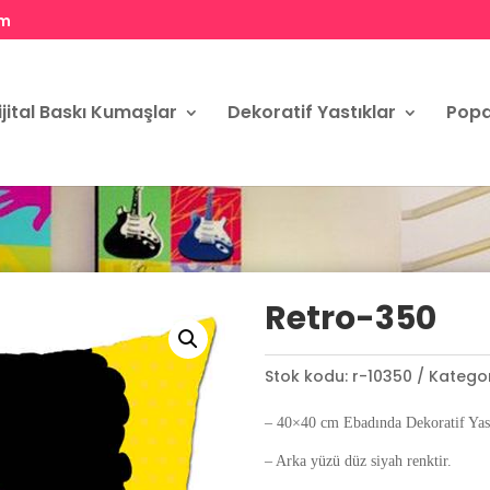
om
ijital Baskı Kumaşlar
Dekoratif Yastıklar
Popa
Retro-350
Stok kodu:
r-10350
Kategor
– 40×40 cm Ebadında Dekoratif Yast
– Arka yüzü düz siyah renktir.