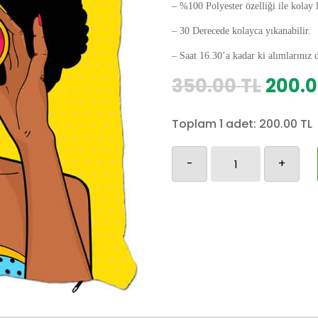
– %100 Polyester özelliği ile kolay 
– 30 Derecede kolayca yıkanabilir.
– Saat 16.30’a kadar ki alımlarınız 
Orijin
350.00
TL
200.
fiyat:
350.0
Toplam 1 adet:
200.00
TL
Retro-
-
+
350
adet