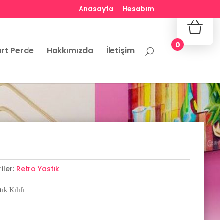
Anasayfa
Hesabım
No produ
0
rt Perde
Hakkımızda
İletişim
iler:
Retro Yastık
ık Kılıfı