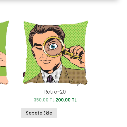
Retro-20
u
Orijinal
Şu
350.00
TL
200.00
TL
ndaki
fiyat:
andaki
iyat:
350.00 TL.
fiyat:
Sepete Ekle
00.00 TL.
200.00 TL.