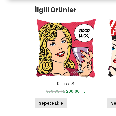
İlgili ürünler
Retro-8
Orijinal
Şu
350.00
TL
200.00
TL
fiyat:
andaki
350.00 TL.
fiyat:
Sepete Ekle
Se
200.00 TL.