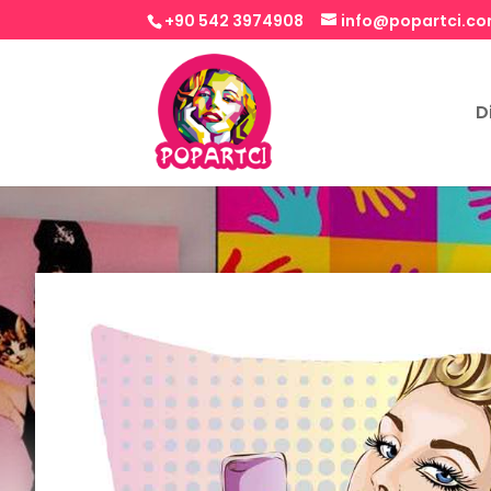
+90 542 3974908
info@popartci.c
D