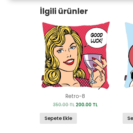
İlgili ürünler
Retro-8
Orijinal
Şu
350.00
TL
200.00
TL
fiyat:
andaki
350.00 TL.
fiyat:
Sepete Ekle
Se
200.00 TL.