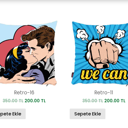
Retro-16
Retro-11
Orijinal
Şu
Orijinal
Ş
350.00
TL
200.00
TL
350.00
TL
200.00
TL
fiyat:
andaki
fiyat:
a
350.00 TL.
fiyat:
350.00 TL.
f
pete Ekle
Sepete Ekle
200.00 TL.
2