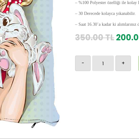
– %100 Polyester özelliği ile kolay 
– 30 Derecede kolayca yıkanabilir.
– Saat 16.30’a kadar ki alımlarınız 
Orijin
350.00
TL
200.
fiyat:
350.0
Retro-
-
+
311
adet