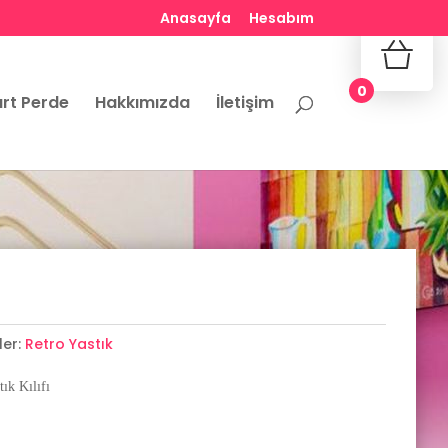
Anasayfa
Hesabım
No produ
0
rt Perde
Hakkımızda
İletişim
ler:
Retro Yastık
ık Kılıfı