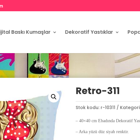
om
ijital Baskı Kumaşlar
Dekoratif Yastıklar
Popa
Retro-311
Stok kodu:
r-10311
Kategori
– 40×40 cm Ebadında Dekoratif Yast
– Arka yüzü düz siyah renktir.