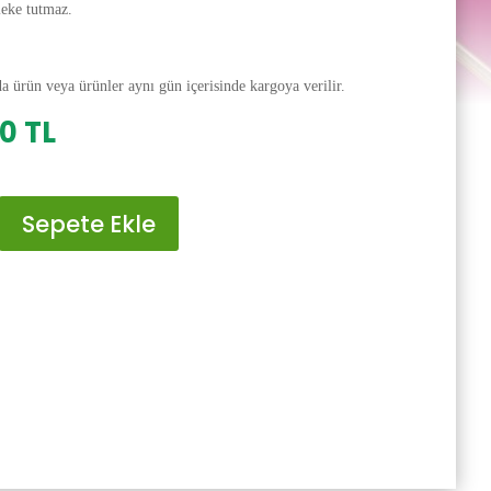
leke tutmaz.
da ürün veya ürünler aynı gün içerisinde kargoya verilir.
al
Şu
00
TL
andaki
0 TL.
fiyat:
200.00 TL.
Sepete Ekle