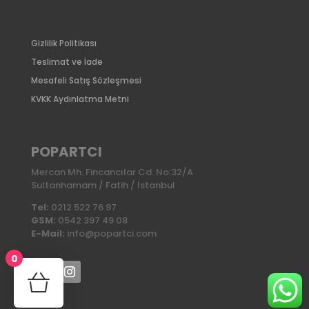
Gizlilik Politikası
Teslimat ve İade
Mesafeli Satış Sözleşmesi
KVKK Aydınlatma Metni
POPARTCI
Mercan Mh. Fincancılar Cd. No:32/A
Sultanhamam / Fatih / İstanbul
Tel:
0212 522 76 97
GSM:
0542 397 49 08
E-Mail:
info@popartci.com
0
No products in the cart.