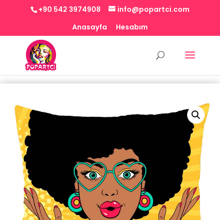
+90 542 3974908
info@popartci.com
Anasayfa
Hesabım