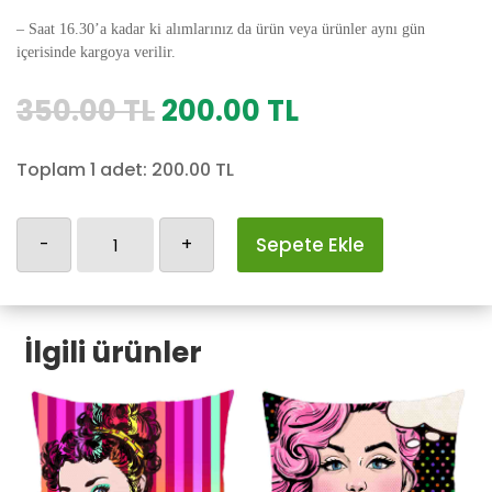
– Saat 16.30’a kadar ki alımlarınız da ürün veya ürünler aynı gün
içerisinde kargoya verilir.
Orijinal
Şu
350.00
TL
200.00
TL
fiyat:
andaki
350.00 TL.
fiyat:
Toplam 1 adet:
200.00
TL
200.00 TL.
Retro-
-
+
Sepete Ekle
264
adet
İlgili ürünler