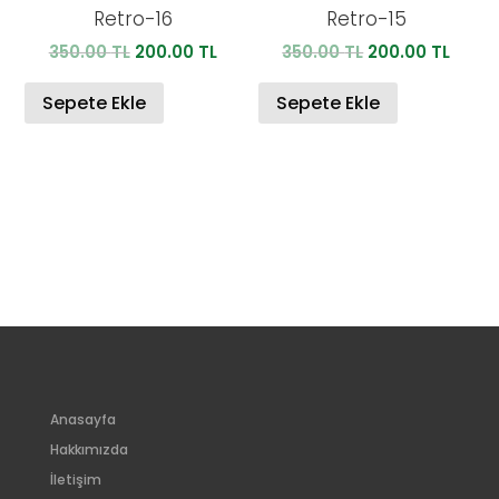
Retro-16
Retro-15
Orijinal
Şu
Orijinal
Şu
350.00
TL
200.00
TL
350.00
TL
200.00
TL
fiyat:
andaki
fiyat:
anda
350.00 TL.
fiyat:
350.00 TL.
fiyat:
Sepete Ekle
Sepete Ekle
200.00 TL.
200.0
Anasayfa
Hakkımızda
İletişim