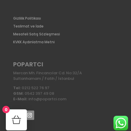
Gizlilik Politikası
Teslimat ve İade
Mesafeli Satış Sözleşmesi
KVKK Aydınlatma Metni
POPARTCI
Mercan Mh. Fincancılar Cd. No:32/A
Sultanhamam / Fatih / İstanbul
Tel:
0212 522 76 97
GSM:
0542 397 49 08
E-Mail:
info@popartci.com
0
No products in the cart.