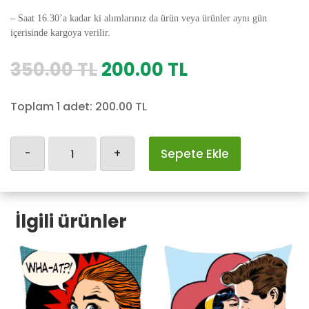
– Saat 16.30’a kadar ki alımlarınız da ürün veya ürünler aynı gün
içerisinde kargoya verilir.
Orijinal
Şu
350.00
TL
200.00
TL
fiyat:
andaki
350.00 TL.
fiyat:
Toplam 1 adet:
200.00
TL
200.00 TL.
Retro-
-
+
Sepete Ekle
237
adet
İlgili ürünler