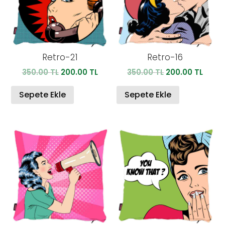
Retro-21
Retro-16
Orijinal
Şu
Orijinal
Şu
350.00
TL
200.00
TL
350.00
TL
200.00
TL
fiyat:
andaki
fiyat:
anda
350.00 TL.
fiyat:
350.00 TL.
fiyat:
Sepete Ekle
Sepete Ekle
200.00 TL.
200.0