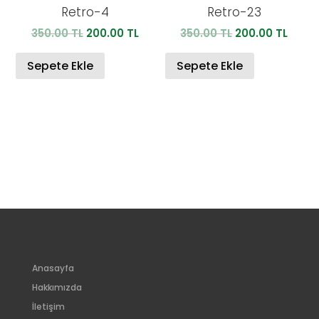
Retro-4
Retro-23
Orijinal
Şu
Orijinal
Şu
350.00
TL
200.00
TL
350.00
TL
200.00
TL
fiyat:
andaki
fiyat:
anda
350.00 TL.
fiyat:
350.00 TL.
fiyat:
Sepete Ekle
Sepete Ekle
200.00 TL.
200.0
Anasayfa
Hakkımızda
İletişim