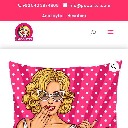
+90 542 3974908
info@popartci.com
Anasayfa
Hesabım