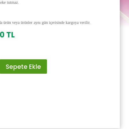
leke tutmaz.
da ürün veya ürünler aynı gün içerisinde kargoya verilir.
al
Şu
00
TL
andaki
0 TL.
fiyat:
200.00 TL.
Sepete Ekle