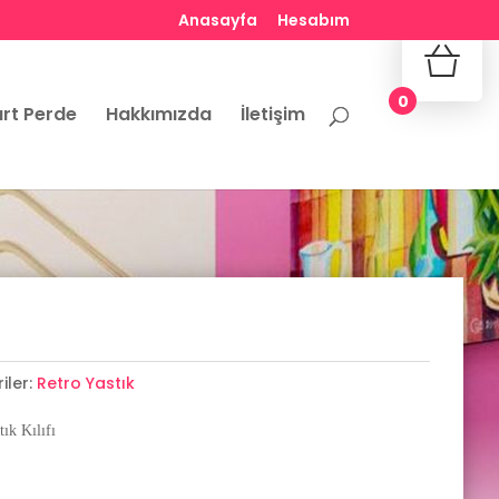
Anasayfa
Hesabım
No produ
0
rt Perde
Hakkımızda
İletişim
iler:
Retro Yastık
ık Kılıfı