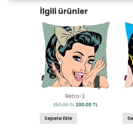
İlgili ürünler
Retro-2
Orijinal
Şu
350.00
TL
200.00
TL
fiyat:
andaki
350.00 TL.
fiyat:
Sepete Ekle
Se
200.00 TL.