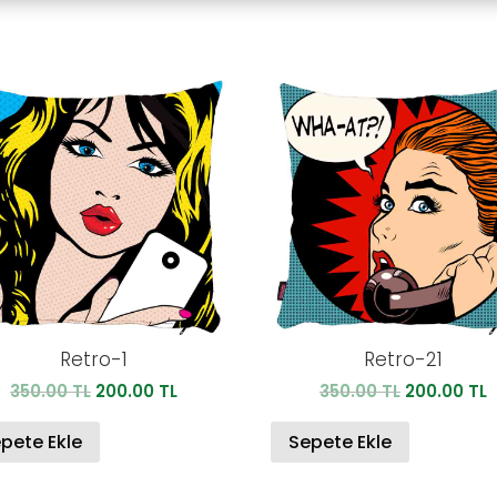
Retro-1
Retro-21
Orijinal
Şu
Orijinal
Ş
350.00
TL
200.00
TL
350.00
TL
200.00
TL
fiyat:
andaki
fiyat:
a
350.00 TL.
fiyat:
350.00 TL.
f
pete Ekle
Sepete Ekle
200.00 TL.
2