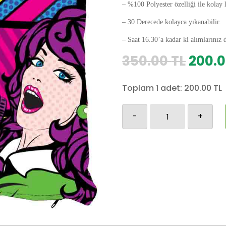
– %100 Polyester özelliği ile kolay 
– 30 Derecede kolayca yıkanabilir.
– Saat 16.30’a kadar ki alımlarınız 
Orijin
350.00
TL
200.
fiyat:
350.0
Toplam 1 adet:
200.00
TL
Retro-
-
+
200
adet