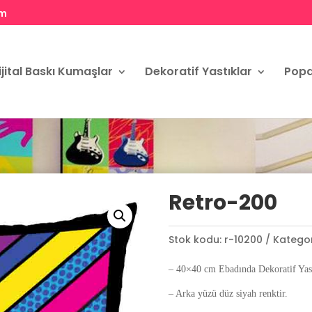
om
ijital Baskı Kumaşlar
Dekoratif Yastıklar
Popa
Retro-200
Stok kodu:
r-10200
Kategor
– 40×40 cm Ebadında Dekoratif Yast
– Arka yüzü düz siyah renktir.