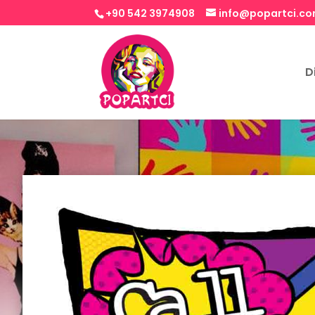
+90 542 3974908
info@popartci.c
D