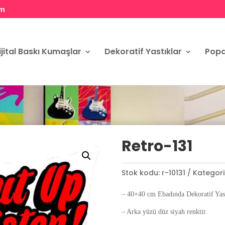
om
ijital Baskı Kumaşlar
Dekoratif Yastıklar
Popa
Retro-131
Stok kodu:
r-10131
Kategori
– 40×40 cm Ebadında Dekoratif Yast
– Arka yüzü düz siyah renktir.