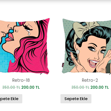
Retro-18
Retro-2
Orijinal
Şu
Orijinal
Ş
350.00
TL
200.00
TL
350.00
TL
200.00
TL
fiyat:
andaki
fiyat:
a
350.00 TL.
fiyat:
350.00 TL.
f
pete Ekle
Sepete Ekle
200.00 TL.
2