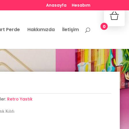
Anasayfa
Hesabım
No produ
0
rt Perde
Hakkımızda
İletişim
ler:
Retro Yastık
ık Kılıfı