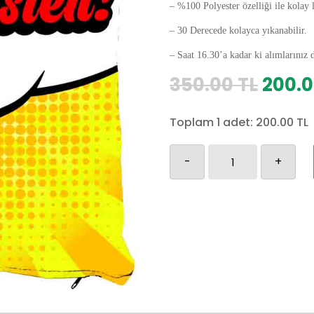
– %100 Polyester özelliği ile kolay 
– 30 Derecede kolayca yıkanabilir.
– Saat 16.30’a kadar ki alımlarınız 
Orijin
350.00
TL
200.
fiyat:
350.0
Toplam 1 adet:
200.00
TL
Retro-
-
+
131
adet