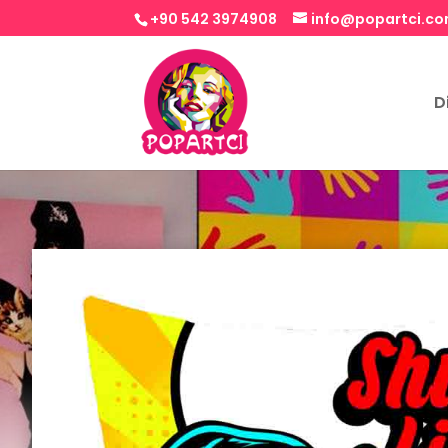
+90 542 3974908
info@popartci.c
D