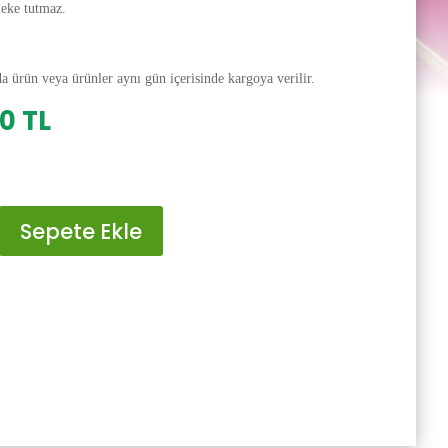
leke tutmaz.
da ürün veya ürünler aynı gün içerisinde kargoya verilir.
al
Şu
00
TL
andaki
0 TL.
fiyat:
200.00 TL.
Sepete Ekle