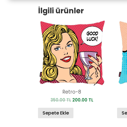
İlgili ürünler
Retro-8
Orijinal
Şu
350.00
TL
200.00
TL
fiyat:
andaki
350.00 TL.
fiyat:
Sepete Ekle
Se
200.00 TL.