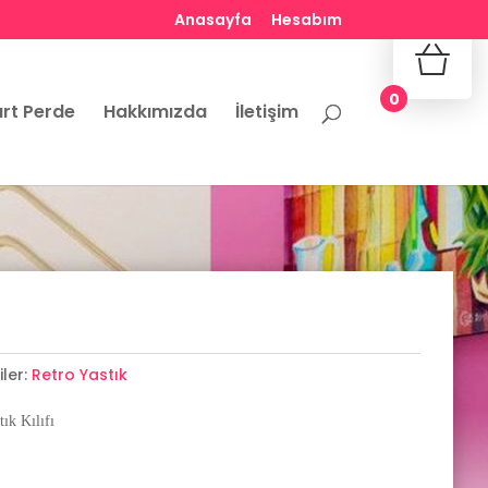
Anasayfa
Hesabım
No produ
0
rt Perde
Hakkımızda
İletişim
ler:
Retro Yastık
ık Kılıfı