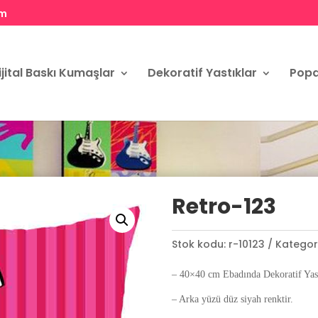
om
ijital Baskı Kumaşlar
Dekoratif Yastıklar
Popa
Retro-123
Stok kodu:
r-10123
Kategori
– 40×40 cm Ebadında Dekoratif Yast
– Arka yüzü düz siyah renktir.