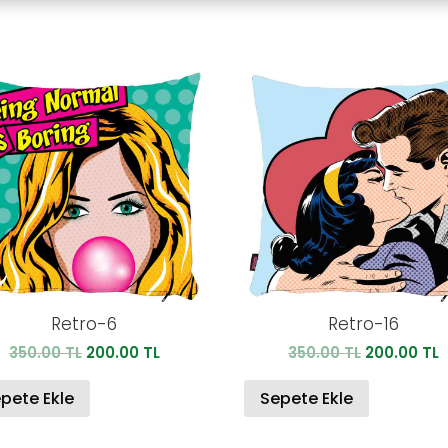
Retro-6
Retro-16
Orijinal
Şu
Orijinal
Ş
350.00
TL
200.00
TL
350.00
TL
200.00
TL
fiyat:
andaki
fiyat:
a
350.00 TL.
fiyat:
350.00 TL.
f
pete Ekle
Sepete Ekle
200.00 TL.
2