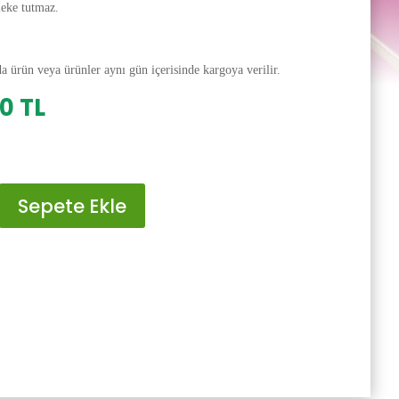
leke tutmaz.
da ürün veya ürünler aynı gün içerisinde kargoya verilir.
al
Şu
00
TL
andaki
0 TL.
fiyat:
200.00 TL.
Sepete Ekle