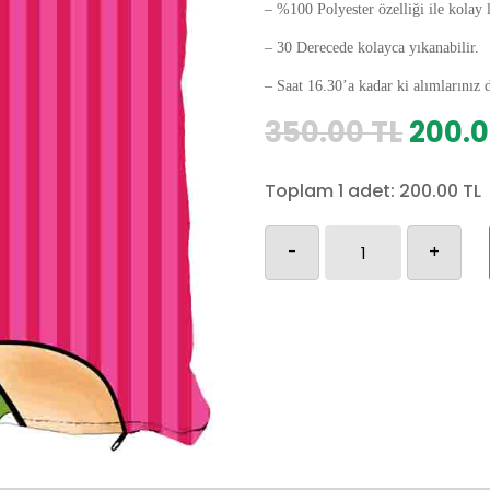
– %100 Polyester özelliği ile kolay 
– 30 Derecede kolayca yıkanabilir.
– Saat 16.30’a kadar ki alımlarınız 
Orijin
350.00
TL
200.
fiyat:
350.0
Toplam 1 adet:
200.00
TL
Retro-
-
+
123
adet