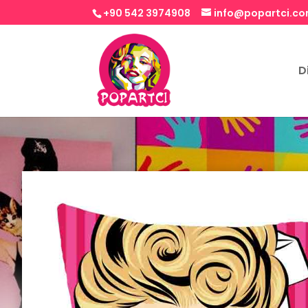
+90 542 3974908
info@popartci.c
D