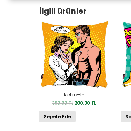
İlgili ürünler
Retro-19
Orijinal
Şu
350.00
TL
200.00
TL
fiyat:
andaki
350.00 TL.
fiyat:
Sepete Ekle
Se
200.00 TL.