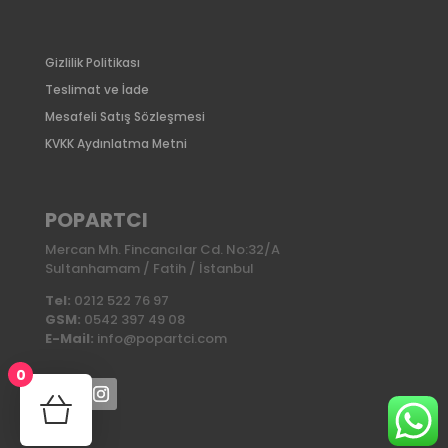
Gizlilik Politikası
Teslimat ve İade
Mesafeli Satış Sözleşmesi
KVKK Aydınlatma Metni
POPARTCI
Mercan Mh. Fincancılar Cd. No:32/A
Sultanhamam / Fatih / İstanbul
Tel:
0212 522 76 97
GSM:
0542 397 49 08
E-Mail:
info@popartci.com
0
No products in the cart.