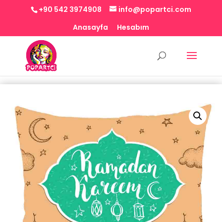
+90 542 3974908
info@popartci.com
Anasayfa
Hesabım