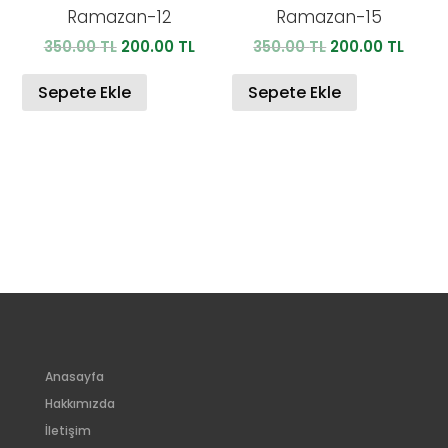
Ramazan-12
Ramazan-15
Orijinal
Şu
Orijinal
Şu
350.00
TL
200.00
TL
350.00
TL
200.00
TL
fiyat:
andaki
fiyat:
anda
350.00 TL.
fiyat:
350.00 TL.
fiyat:
Sepete Ekle
Sepete Ekle
200.00 TL.
200.0
Anasayfa
Hakkımızda
İletişim