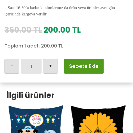
– Saat 16.30’a kadar ki alımlarınız da ürün veya ürünler aynı gün
içerisinde kargoya verilir.
Orijinal
Şu
350.00
TL
200.00
TL
fiyat:
andaki
350.00 TL.
fiyat:
Toplam 1 adet:
200.00
TL
200.00 TL.
Ramazan-
-
+
Sepete Ekle
54
adet
İlgili ürünler