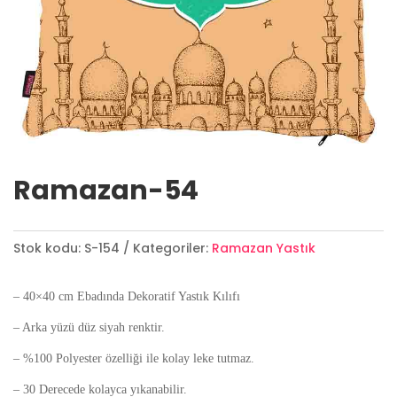
Ramazan-54
Stok kodu:
S-154
Kategoriler:
Ramazan Yastık
– 40×40 cm Ebadında Dekoratif Yastık Kılıfı
– Arka yüzü düz siyah renktir.
– %100 Polyester özelliği ile kolay leke tutmaz.
– 30 Derecede kolayca yıkanabilir.