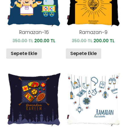
Ramazan-16
Ramazan-9
Orijinal
Şu
Orijinal
Şu
350.00
TL
200.00
TL
350.00
TL
200.00
TL
fiyat:
andaki
fiyat:
anda
350.00 TL.
fiyat:
350.00 TL.
fiyat:
Sepete Ekle
Sepete Ekle
200.00 TL.
200.0