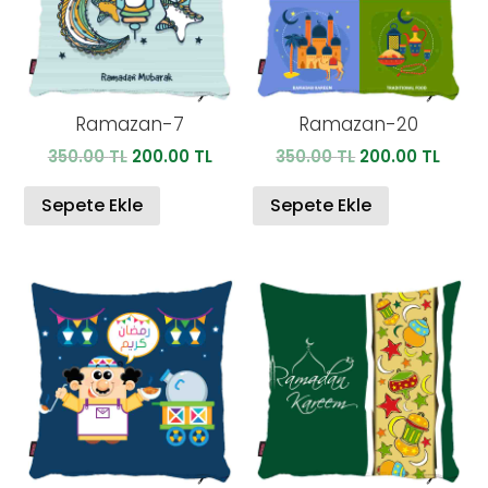
Ramazan-7
Ramazan-20
Orijinal
Şu
Orijinal
Şu
350.00
TL
200.00
TL
350.00
TL
200.00
TL
fiyat:
andaki
fiyat:
anda
350.00 TL.
fiyat:
350.00 TL.
fiyat:
Sepete Ekle
Sepete Ekle
200.00 TL.
200.0