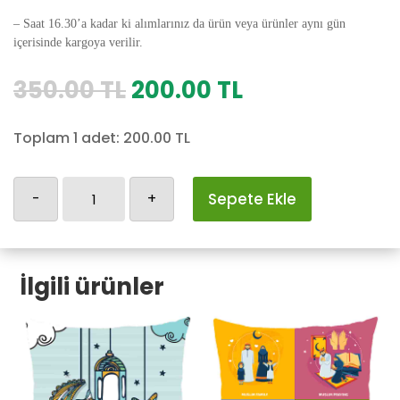
– Saat 16.30’a kadar ki alımlarınız da ürün veya ürünler aynı gün
içerisinde kargoya verilir.
Orijinal
Şu
350.00
TL
200.00
TL
fiyat:
andaki
350.00 TL.
fiyat:
Toplam 1 adet:
200.00
TL
200.00 TL.
Ramazan-
-
+
Sepete Ekle
39
adet
İlgili ürünler