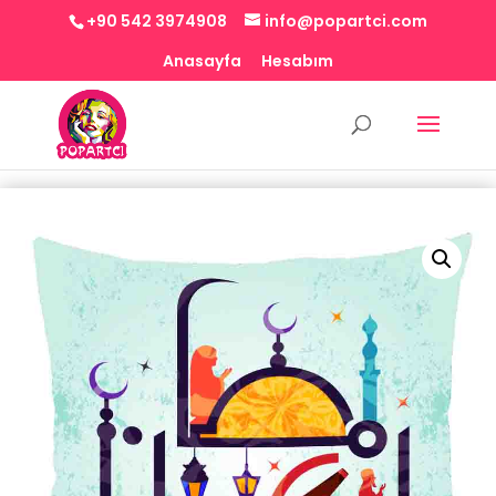
+90 542 3974908
info@popartci.com
Anasayfa
Hesabım