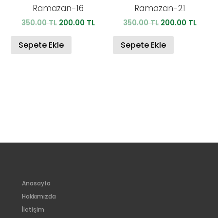
Ramazan-16
Ramazan-21
Orijinal
Şu
Orijinal
Şu
350.00
TL
200.00
TL
350.00
TL
200.00
TL
fiyat:
andaki
fiyat:
anda
350.00 TL.
fiyat:
350.00 TL.
fiyat:
Sepete Ekle
Sepete Ekle
200.00 TL.
200.0
Anasayfa
Hakkımızda
İletişim