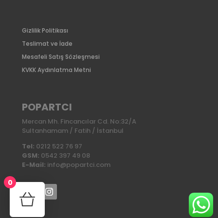
Gizlilik Politikası
Teslimat ve İade
Mesafeli Satış Sözleşmesi
KVKK Aydınlatma Metni
POPARTCI
Mercan Mh. Fincancılar Cd. No:32/A
Sultanhamam / Fatih / İstanbul
Tel:
0212 522 76 97
GSM:
0542 397 49 08
E-Mail:
info@popartci.com
0
No products in the cart.