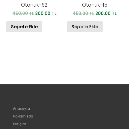
Otantik-62
Otantik-15
Orijinal
Şu
Orijinal
Şu
450.00
TL
300.00
TL
450.00
TL
300.00
TL
fiyat:
andaki
fiyat:
anda
450.00 TL.
fiyat:
450.00 TL.
fiyat:
Sepete Ekle
Sepete Ekle
300.00 TL.
300.0
Anasayfa
Hakkımızda
İletişim