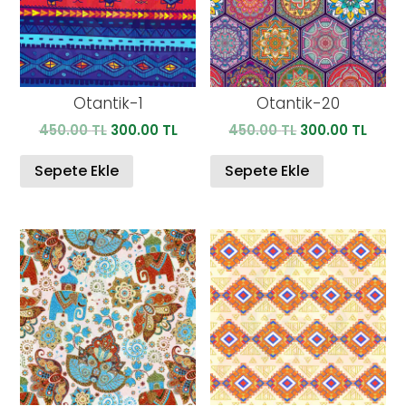
Otantik-1
Otantik-20
Orijinal
Şu
Orijinal
Şu
450.00
TL
300.00
TL
450.00
TL
300.00
TL
fiyat:
andaki
fiyat:
anda
450.00 TL.
fiyat:
450.00 TL.
fiyat:
Sepete Ekle
Sepete Ekle
300.00 TL.
300.0