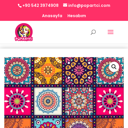
+90 542 3974908
info@popartci.com
Anasayfa
Hesabım