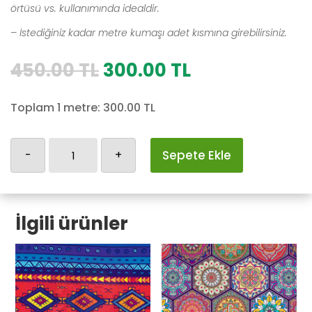
örtüsü vs. kullanımında idealdir.
– İstediğiniz kadar metre kumaşı adet kısmına girebilirsiniz.
Orijinal
Şu
450.00
TL
300.00
TL
fiyat:
andaki
450.00 TL.
fiyat:
Toplam 1 metre:
300.00
TL
300.00 TL.
Otantik-
-
+
Sepete Ekle
100
adet
İlgili ürünler