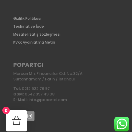
Gizlilik Politikası
Teslimat ve İade
Mesafeli Satış Sözleşmesi
KVKK Aydınlatma Metni
POPARTCI
Mercan Mh. Fincancılar Cd. No:32/A
Sultanhamam / Fatih / İstanbul
Tel:
0212 522 76 97
GSM:
0542 397 49 08
E-Mail:
info@popartci.com
0
No products in the cart.