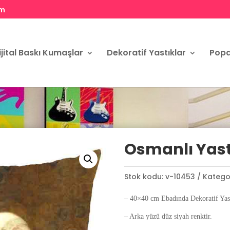
om
ijital Baskı Kumaşlar
Dekoratif Yastıklar
Popa
Osmanlı Yastı
Stok kodu:
v-10453
Kategor
– 40×40 cm Ebadında Dekoratif Yast
– Arka yüzü düz siyah renktir.