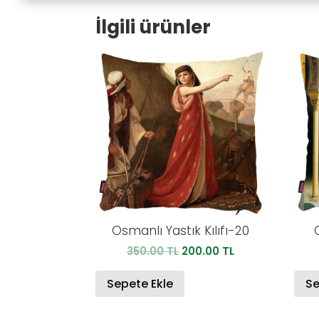
İlgili ürünler
Osmanlı Yastık Kılıfı-20
Orijinal
Şu
350.00
TL
200.00
TL
fiyat:
andaki
350.00 TL.
fiyat:
Sepete Ekle
Se
200.00 TL.