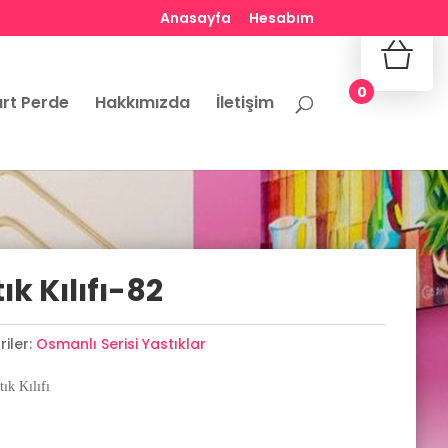
Anasayfa
Hesabım
No produ
0
rt Perde
Hakkımızda
İletişim
k Kılıfı-82
iler:
Osmanlı Serisi Yastıklar
ık Kılıfı