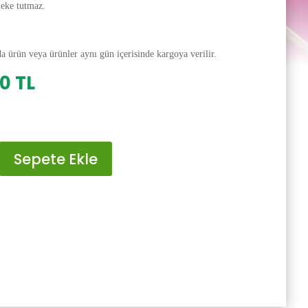
leke tutmaz.
da ürün veya ürünler aynı gün içerisinde kargoya verilir.
al
Şu
00
TL
andaki
0 TL.
fiyat:
200.00 TL.
Sepete Ekle