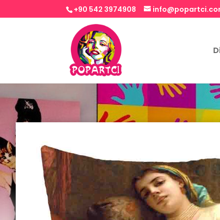
+90 542 3974908
info@popartci.c
D