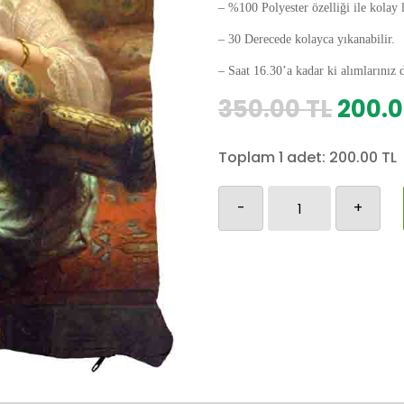
– %100 Polyester özelliği ile kolay 
– 30 Derecede kolayca yıkanabilir.
– Saat 16.30’a kadar ki alımlarınız 
Orijin
350.00
TL
200.
fiyat:
350.0
Toplam 1 adet:
200.00
TL
Osmanlı
-
+
Yastık
Kılıfı-82
adet