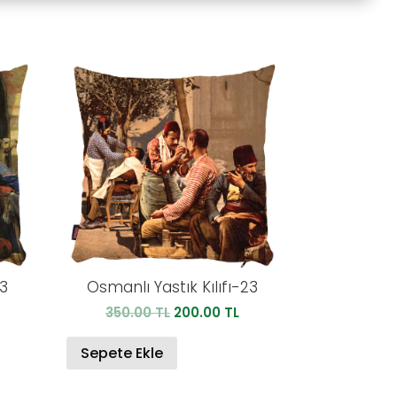
13
Osmanlı Yastık Kılıfı-23
u
Orijinal
Şu
350.00
TL
200.00
TL
ndaki
fiyat:
andaki
iyat:
350.00 TL.
fiyat:
Sepete Ekle
00.00 TL.
200.00 TL.