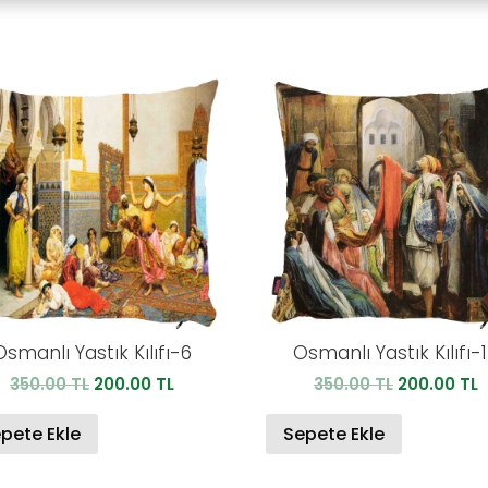
Osmanlı Yastık Kılıfı-6
Osmanlı Yastık Kılıfı-
Orijinal
Şu
Orijinal
Ş
350.00
TL
200.00
TL
350.00
TL
200.00
TL
fiyat:
andaki
fiyat:
a
350.00 TL.
fiyat:
350.00 TL.
f
pete Ekle
Sepete Ekle
200.00 TL.
2