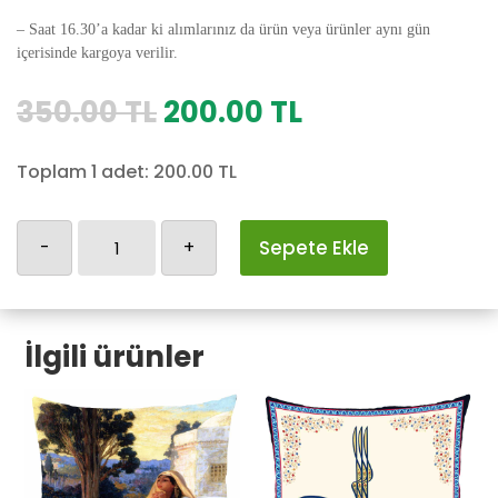
– Saat 16.30’a kadar ki alımlarınız da ürün veya ürünler aynı gün
içerisinde kargoya verilir.
Orijinal
Şu
350.00
TL
200.00
TL
fiyat:
andaki
350.00 TL.
fiyat:
Toplam 1 adet:
200.00
TL
200.00 TL.
Osmanlı
-
+
Sepete Ekle
Yastık
Kılıfı-60
adet
İlgili ürünler