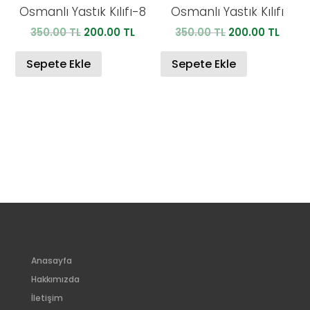
Osmanlı Yastık Kılıfı-8
Osmanlı Yastık Kılıfı
Orijinal
Şu
Orijinal
Şu
350.00
TL
200.00
TL
350.00
TL
200.00
TL
fiyat:
andaki
fiyat:
anda
350.00 TL.
fiyat:
350.00 TL.
fiyat:
Sepete Ekle
Sepete Ekle
200.00 TL.
200.0
Anasayfa
Hakkımızda
İletişim