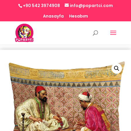
+90 542 3974908
info@popartci.com
Anasayfa
Hesabım