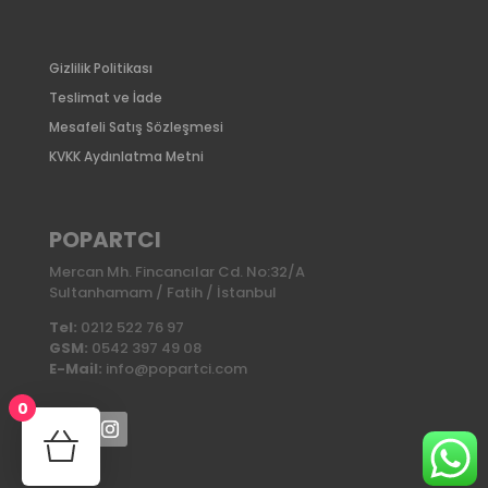
Gizlilik Politikası
Teslimat ve İade
Mesafeli Satış Sözleşmesi
KVKK Aydınlatma Metni
POPARTCI
Mercan Mh. Fincancılar Cd. No:32/A
Sultanhamam / Fatih / İstanbul
Tel:
0212 522 76 97
GSM:
0542 397 49 08
E-Mail:
info@popartci.com
0
No products in the cart.