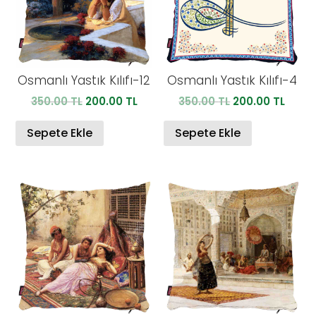
Osmanlı Yastık Kılıfı-12
Osmanlı Yastık Kılıfı-4
Orijinal
Şu
Orijinal
Şu
350.00
TL
200.00
TL
350.00
TL
200.00
TL
fiyat:
andaki
fiyat:
anda
350.00 TL.
fiyat:
350.00 TL.
fiyat:
Sepete Ekle
Sepete Ekle
200.00 TL.
200.0