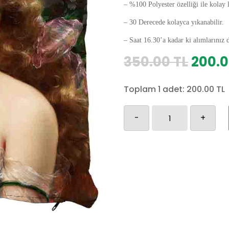
– %100 Polyester özelliği ile kolay 
– 30 Derecede kolayca yıkanabilir.
– Saat 16.30’a kadar ki alımlarınız 
Orijin
350.00
TL
200.
fiyat:
350.0
Toplam 1 adet:
200.00
TL
Osmanlı
-
+
Yastık
Kılıfı-46
adet