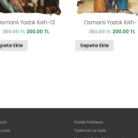
smanlı Yastık Kılıfı-13
Osmanlı Yastık Kılıfı-
Orijinal
Şu
Orijinal
Ş
350.00
TL
200.00
TL
350.00
TL
200.00
TL
fiyat:
andaki
fiyat:
a
350.00 TL.
fiyat:
350.00 TL.
f
pete Ekle
Sepete Ekle
200.00 TL.
2
ayfa
Gizlilik Politikası
mızda
Teslimat ve İade