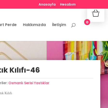
Anasayfa
Hesabım
No produ
0
rt Perde
Hakkımızda
İletişim
k Kılıfı-46
iler:
Osmanlı Serisi Yastıklar
ık Kılıfı