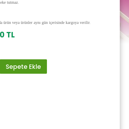
leke tutmaz.
da ürün veya ürünler aynı gün içerisinde kargoya verilir.
al
Şu
00
TL
andaki
0 TL.
fiyat:
200.00 TL.
Sepete Ekle