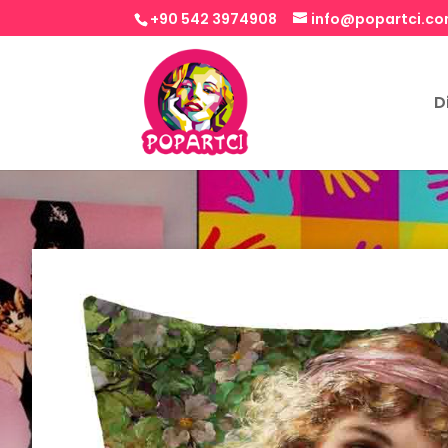
+90 542 3974908
info@popartci.c
D