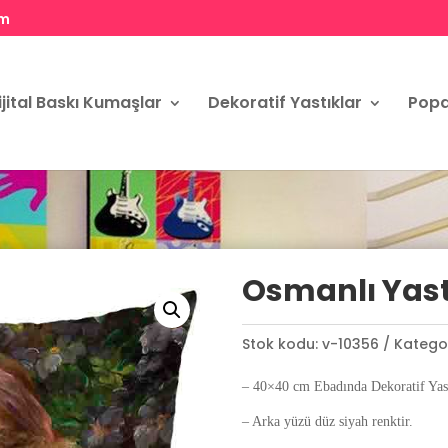
om
ijital Baskı Kumaşlar
Dekoratif Yastıklar
Popa
Osmanlı Yastı
Stok kodu:
v-10356
Kategor
– 40×40 cm Ebadında Dekoratif Yast
– Arka yüzü düz siyah renktir.