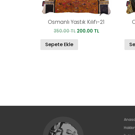
Osmanlı Yastık Kılıfı-21
O
Orijinal
Şu
350.00
TL
200.00
TL
fiyat:
andaki
350.00 TL.
fiyat:
Sepete Ekle
Se
200.00 TL.
Anas
Hakkı