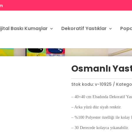
om
ijital Baskı Kumaşlar
Dekoratif Yastıklar
Popa
Osmanlı Yastı
Stok kodu:
v-10925
Kategor
– 40×40 cm Ebadında Dekoratif Yast
– Arka yüzü düz siyah renktir.
– %100 Polyester özelliği ile kolay 
– 30 Derecede kolayca yıkanabilir.