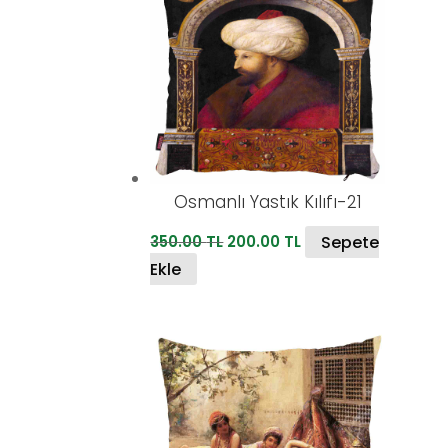
Osmanlı Yastık Kılıfı-21
Orijinal
Şu
Sepete
350.00
TL
200.00
TL
fiyat:
andaki
Ekle
350.00 TL.
fiyat:
200.00 TL.