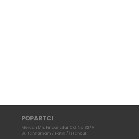
POPARTCI
Mercan Mh. Fincancılar Cd. No:32/A
Sultanhamam / Fatih / İstanbul