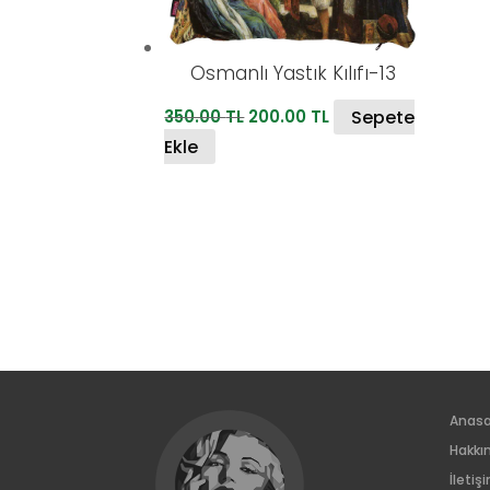
Osmanlı Yastık Kılıfı-13
Orijinal
Şu
Sepete
350.00
TL
200.00
TL
fiyat:
andaki
Ekle
350.00 TL.
fiyat:
200.00 TL.
Anas
Hakkı
İletiş