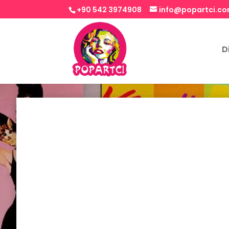
+90 542 3974908
info@popartci.c
D