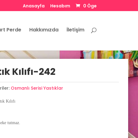
Anasayfa
Hesabım
0 Öge
rt Perde
Hakkımızda
İletişim
k Kılıfı-242
iler:
Osmanlı Serisi Yastıklar
ık Kılıfı
leke tutmaz.