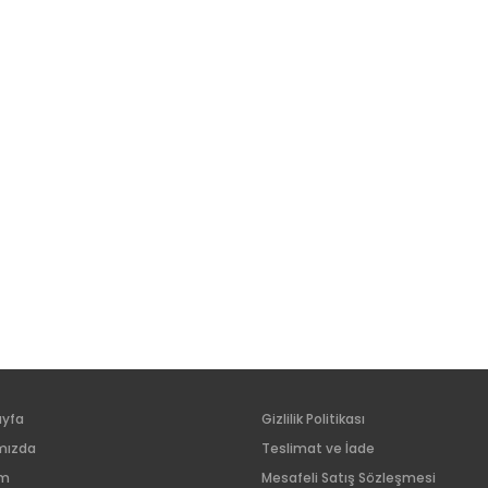
ayfa
Gizlilik Politikası
mızda
Teslimat ve İade
im
Mesafeli Satış Sözleşmesi