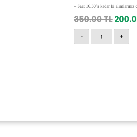
– Saat 16.30’a kadar ki alımlarınız 
Orijin
350.00
TL
200.
fiyat:
Osmanlı
350.0
-
+
Yastık
Kılıfı-242
adet