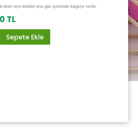
da ürün veya ürünler aynı gün içerisinde kargoya verilir.
al
Şu
00
TL
andaki
0 TL.
fiyat:
Sepete Ekle
200.00 TL.