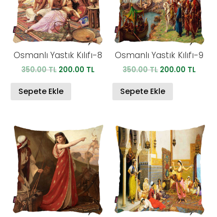
Osmanlı Yastık Kılıfı-8
Osmanlı Yastık Kılıfı-9
Orijinal
Şu
Orijinal
Şu
350.00
TL
200.00
TL
350.00
TL
200.00
TL
fiyat:
andaki
fiyat:
anda
350.00 TL.
fiyat:
350.00 TL.
fiyat:
Sepete Ekle
Sepete Ekle
200.00 TL.
200.0