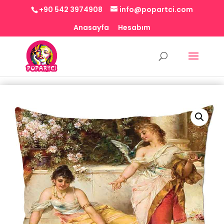
+90 542 3974908
info@popartci.com
Anasayfa
Hesabım