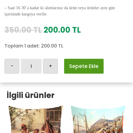
– Saat 16.30’a kadar ki alımlarınız da ürün veya ürünler aynı gün
içerisinde kargoya verilir.
Orijinal
Şu
350.00
TL
200.00
TL
fiyat:
andaki
350.00 TL.
fiyat:
Toplam 1 adet:
200.00
TL
200.00 TL.
Osmanlı
-
+
Sepete Ekle
Yastık
Kılıfı-238
adet
İlgili ürünler