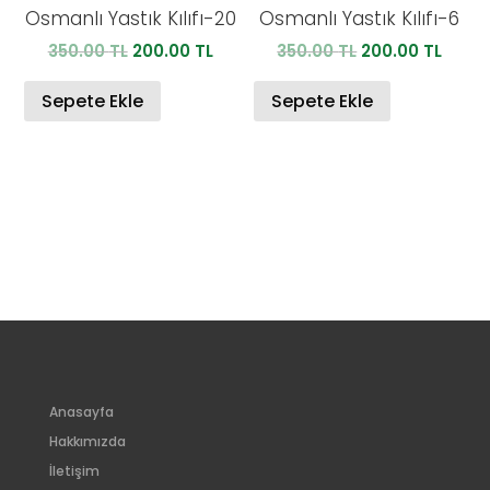
Osmanlı Yastık Kılıfı-20
Osmanlı Yastık Kılıfı-6
Orijinal
Şu
Orijinal
Şu
350.00
TL
200.00
TL
350.00
TL
200.00
TL
fiyat:
andaki
fiyat:
anda
350.00 TL.
fiyat:
350.00 TL.
fiyat:
Sepete Ekle
Sepete Ekle
200.00 TL.
200.0
Anasayfa
Hakkımızda
İletişim