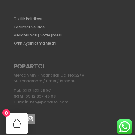
Gizlilik Politikası
Teslimat ve İade
Mesafeli Satış Sözleşmesi
KVKK Aydınlatma Metni
POPARTCI
Mercan Mh. Fincancılar Cd. No:32/A
Sultanhamam / Fatih / İstanbul
Tel:
0212 522 76 97
GSM:
0542 397 49 08
E-Mail:
info@popartci.com
0
No products in the cart.