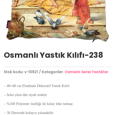
Osmanlı Yastık Kılıfı-238
Stok kodu:
v-10921
Kategoriler:
Osmanlı Serisi Yastıklar
– 40×40 cm Ebadında Dekoratif Yastık Kılıfı
– Arka yüzü düz siyah renktir.
– %100 Polyester özelliği ile kolay leke tutmaz.
– 30 Derecede kolayca yıkanabilir.