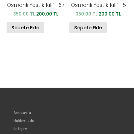
Osmanlı Yastık Kılıfı-67
Osmanlı Yastık Kılıfı-5
Orijinal
Şu
Orijinal
Şu
350.00
TL
200.00
TL
350.00
TL
200.00
TL
fiyat:
andaki
fiyat:
anda
350.00 TL.
fiyat:
350.00 TL.
fiyat:
Sepete Ekle
Sepete Ekle
200.00 TL.
200.0
Anasayfa
Hakkımızda
İletişim