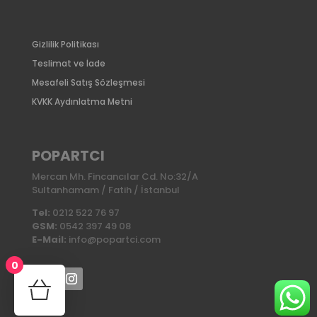
Gizlilik Politikası
Teslimat ve İade
Mesafeli Satış Sözleşmesi
KVKK Aydınlatma Metni
POPARTCI
Mercan Mh. Fincancılar Cd. No:32/A
Sultanhamam / Fatih / İstanbul
Tel:
0212 522 76 97
GSM:
0542 397 49 08
E-Mail:
info@popartci.com
0
No products in the cart.