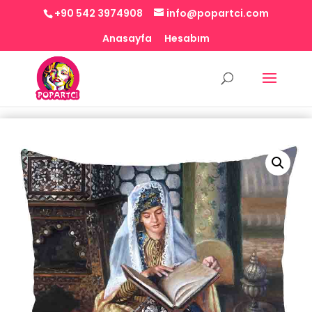
+90 542 3974908
info@popartci.com
Anasayfa
Hesabım