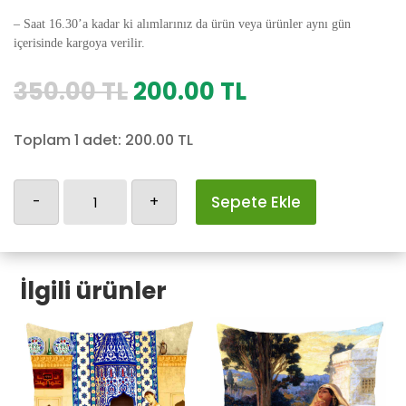
– Saat 16.30’a kadar ki alımlarınız da ürün veya ürünler aynı gün
içerisinde kargoya verilir.
Orijinal
Şu
350.00
TL
200.00
TL
fiyat:
andaki
350.00 TL.
fiyat:
Toplam 1 adet:
200.00
TL
200.00 TL.
Osmanlı
-
+
Sepete Ekle
Yastık
Kılıfı-171
adet
İlgili ürünler