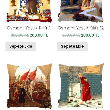
Osmanlı Yastık Kılıfı-11
Osmanlı Yastık Kılıfı-12
Orijinal
Şu
Orijinal
Şu
350.00
TL
200.00
TL
350.00
TL
200.00
TL
fiyat:
andaki
fiyat:
anda
350.00 TL.
fiyat:
350.00 TL.
fiyat:
Sepete Ekle
Sepete Ekle
200.00 TL.
200.0