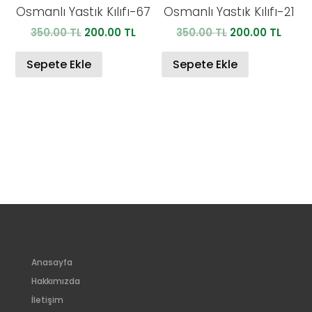
Osmanlı Yastık Kılıfı-67
Osmanlı Yastık Kılıfı-21
Orijinal
Şu
Orijinal
Şu
350.00
TL
200.00
TL
350.00
TL
200.00
TL
fiyat:
andaki
fiyat:
anda
350.00 TL.
fiyat:
350.00 TL.
fiyat:
Sepete Ekle
Sepete Ekle
200.00 TL.
200.0
Anasayfa
Hakkımızda
İletişim