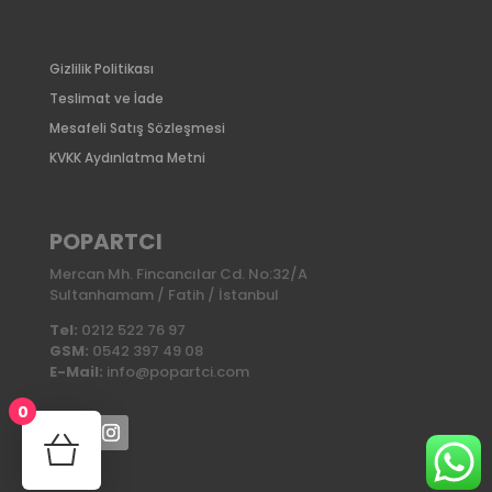
Gizlilik Politikası
Teslimat ve İade
Mesafeli Satış Sözleşmesi
KVKK Aydınlatma Metni
POPARTCI
Mercan Mh. Fincancılar Cd. No:32/A
Sultanhamam / Fatih / İstanbul
Tel:
0212 522 76 97
GSM:
0542 397 49 08
E-Mail:
info@popartci.com
0
No products in the cart.