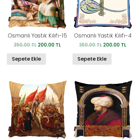
Osmanlı Yastık Kılıfı-15
Osmanlı Yastık Kılıfı-4
Orijinal
Şu
Orijinal
Şu
350.00
TL
200.00
TL
350.00
TL
200.00
TL
fiyat:
andaki
fiyat:
anda
350.00 TL.
fiyat:
350.00 TL.
fiyat:
Sepete Ekle
Sepete Ekle
200.00 TL.
200.0