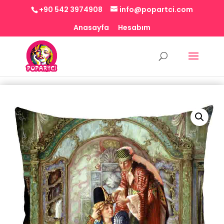
+90 542 3974908
info@popartci.com
Anasayfa
Hesabım