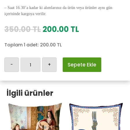
– Saat 16.30’a kadar ki alımlarınız da ürün veya ürünler aynı gün
içerisinde kargoya verilir.
Orijinal
Şu
350.00
TL
200.00
TL
fiyat:
andaki
350.00 TL.
fiyat:
Toplam 1 adet:
200.00
TL
200.00 TL.
Osmanlı
-
+
Sepete Ekle
Yastık
Kılıfı-168
adet
İlgili ürünler