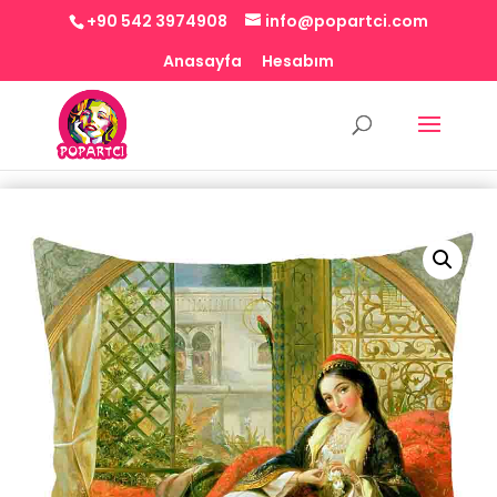
+90 542 3974908
info@popartci.com
Anasayfa
Hesabım