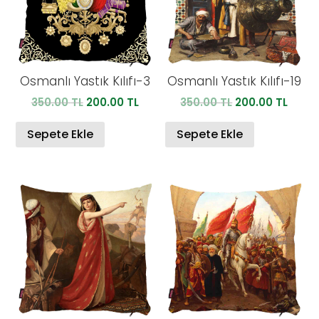
Osmanlı Yastık Kılıfı-3
Osmanlı Yastık Kılıfı-19
Orijinal
Şu
Orijinal
Şu
350.00
TL
200.00
TL
350.00
TL
200.00
TL
fiyat:
andaki
fiyat:
anda
350.00 TL.
fiyat:
350.00 TL.
fiyat:
Sepete Ekle
Sepete Ekle
200.00 TL.
200.0