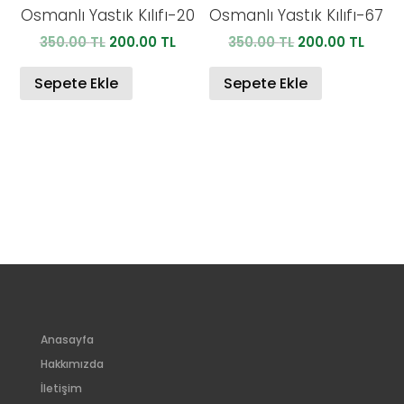
Osmanlı Yastık Kılıfı-20
Osmanlı Yastık Kılıfı-67
Orijinal
Şu
Orijinal
Şu
350.00
TL
200.00
TL
350.00
TL
200.00
TL
fiyat:
andaki
fiyat:
anda
350.00 TL.
fiyat:
350.00 TL.
fiyat:
Sepete Ekle
Sepete Ekle
200.00 TL.
200.0
Anasayfa
Hakkımızda
İletişim