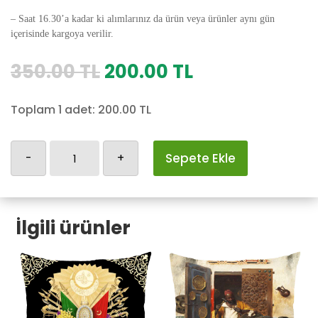
– Saat 16.30’a kadar ki alımlarınız da ürün veya ürünler aynı gün
içerisinde kargoya verilir.
Orijinal
Şu
350.00
TL
200.00
TL
fiyat:
andaki
350.00 TL.
fiyat:
Toplam 1 adet:
200.00
TL
200.00 TL.
Osmanlı
-
+
Sepete Ekle
Yastık
Kılıfı-157
adet
İlgili ürünler