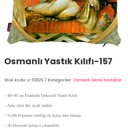
Osmanlı Yastık Kılıfı-157
Stok kodu:
v-10826
Kategoriler:
Osmanlı Serisi Yastıklar
– 40×40 cm Ebadında Dekoratif Yastık Kılıfı
– Arka yüzü düz siyah renktir.
– %100 Polyester özelliği ile kolay leke tutmaz.
– 30 Derecede kolayca yıkanabilir.