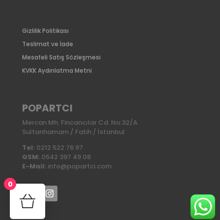
Gizlilik Politikası
Teslimat ve İade
Mesafeli Satış Sözleşmesi
KVKK Aydınlatma Metni
POPARTCI
Mercan Mh. Fincancılar Cd. No:32/A
Sultanhamam / Fatih / İstanbul
Tel:
0212 522 76 97
GSM:
0542 397 49 08
E-Mail:
info@popartci.com
0
No products in the cart.