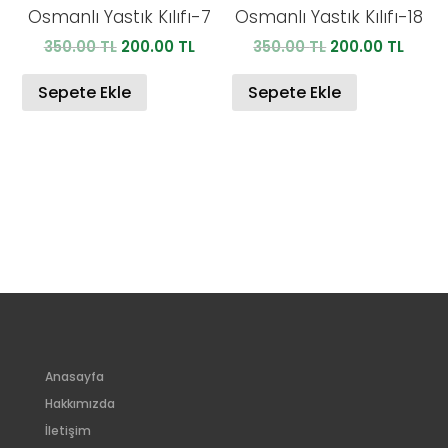
Osmanlı Yastık Kılıfı-7
Osmanlı Yastık Kılıfı-18
Orijinal
Şu
Orijinal
Şu
350.00
TL
200.00
TL
350.00
TL
200.00
TL
fiyat:
andaki
fiyat:
anda
350.00 TL.
fiyat:
350.00 TL.
fiyat:
Sepete Ekle
Sepete Ekle
200.00 TL.
200.0
Anasayfa
Hakkımızda
İletişim