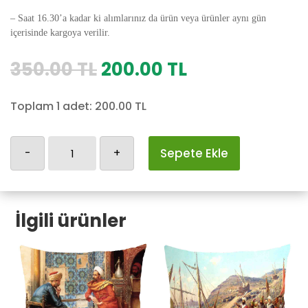
– Saat 16.30’a kadar ki alımlarınız da ürün veya ürünler aynı gün
içerisinde kargoya verilir.
Orijinal
Şu
350.00
TL
200.00
TL
fiyat:
andaki
350.00 TL.
fiyat:
Toplam 1 adet:
200.00
TL
200.00 TL.
Osmanlı
-
+
Sepete Ekle
Yastık
Kılıfı-119
adet
İlgili ürünler