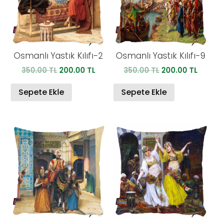
Osmanlı Yastık Kılıfı-2
Osmanlı Yastık Kılıfı-9
Orijinal
Şu
Orijinal
Şu
350.00
TL
200.00
TL
350.00
TL
200.00
TL
fiyat:
andaki
fiyat:
anda
350.00 TL.
fiyat:
350.00 TL.
fiyat:
Sepete Ekle
Sepete Ekle
200.00 TL.
200.0