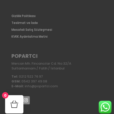
Gizlilik Politikası
Teslimat ve İade
Mesafeli Satış Sözleşmesi
KVKK Aydınlatma Metni
POPARTCI
Mercan Mh. Fincancılar Cd. No:32/A
Sultanhamam / Fatih / İstanbul
Tel:
0212 522 76 97
GSM:
0542 397 49 08
E-Mail:
info@popartci.com
0
No products in the cart.