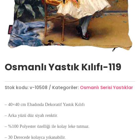
Osmanlı Yastık Kılıfı-119
Stok kodu:
v-10508
Kategoriler:
Osmanlı Serisi Yastıklar
– 40×40 cm Ebadında Dekoratif Yastık Kılıfı
– Arka yüzü düz siyah renktir.
– %100 Polyester özelliği ile kolay leke tutmaz.
– 30 Derecede kolayca yıkanabilir.