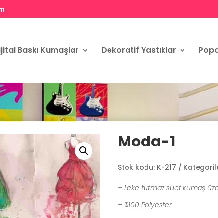
om
ijital Baskı Kumaşlar
Dekoratif Yastıklar
Popa
Moda-1
Stok kodu:
K-217
Kategoril
– Leke tutmaz süet kumaş üze
– %100 Polyester