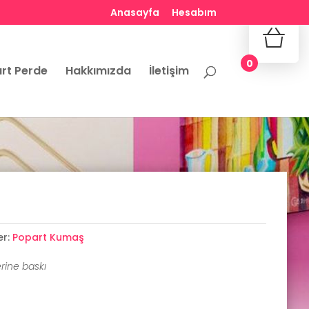
Anasayfa
Hesabım
No produ
0
rt Perde
Hakkımızda
İletişim
er:
Popart Kumaş
rine baskı