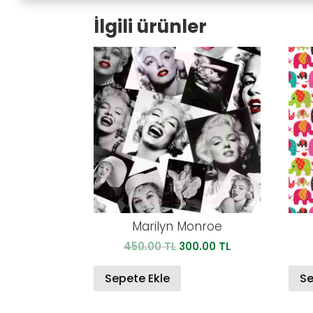
İlgili ürünler
Marilyn Monroe
Orijinal
Şu
450.00
TL
300.00
TL
fiyat:
andaki
450.00 TL.
fiyat:
Sepete Ekle
Se
300.00 TL.