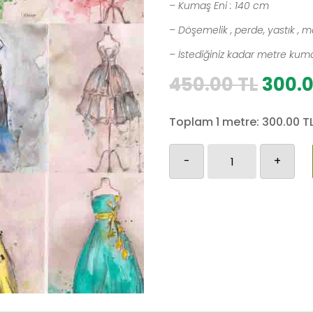
– Kumaş Eni : 140 cm
– Döşemelik , perde, yastık , m
– İstediğiniz kadar metre kumaş
Orijin
450.00
TL
300.
fiyat:
450.0
Toplam 1 metre:
300.00
T
Moda-
-
+
1
adet