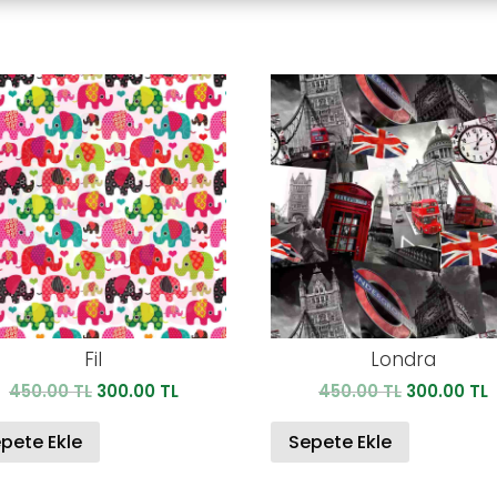
Fil
Londra
Orijinal
Şu
Orijinal
450.00
TL
300.00
TL
450.00
TL
300.00
TL
fiyat:
andaki
fiyat:
450.00 TL.
fiyat:
450.00 TL.
f
pete Ekle
Sepete Ekle
300.00 TL.
3