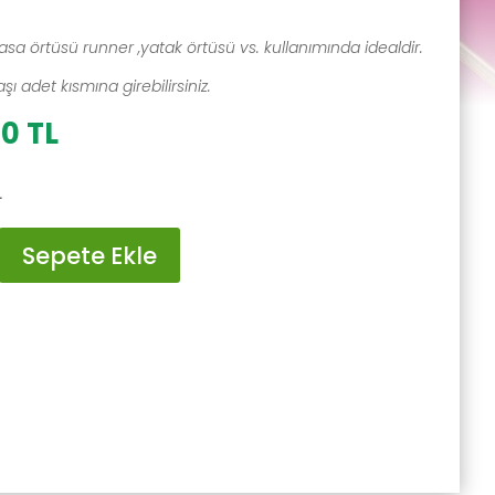
asa örtüsü runner ,yatak örtüsü vs. kullanımında idealdir.
ı adet kısmına girebilirsiniz.
al
Şu
00
TL
andaki
0 TL.
fiyat:
L
300.00 TL.
Sepete Ekle