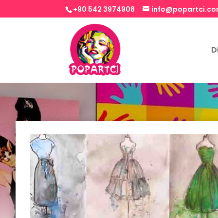
+90 542 3974908
info@popartci.c
D