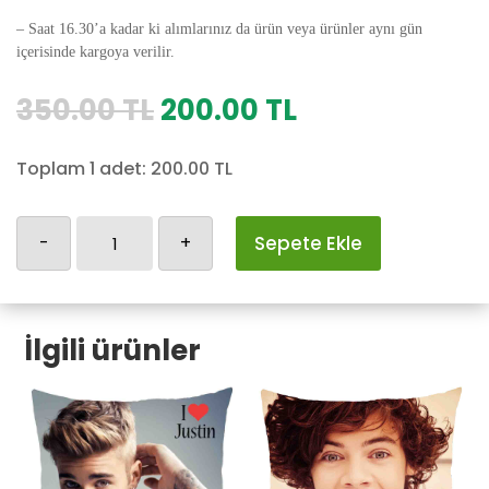
– Saat 16.30’a kadar ki alımlarınız da ürün veya ürünler aynı gün
içerisinde kargoya verilir.
Orijinal
Şu
350.00
TL
200.00
TL
fiyat:
andaki
350.00 TL.
fiyat:
Toplam 1 adet:
200.00
TL
200.00 TL.
Messi
-
+
Sepete Ekle
Yastık
Kılıfı
adet
İlgili ürünler