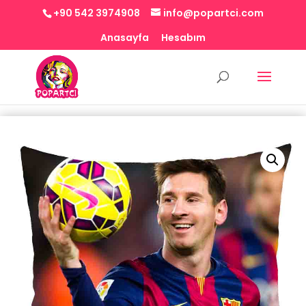
+90 542 3974908
info@popartci.com
Anasayfa
Hesabım