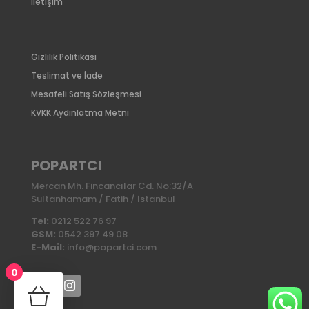
İletişim
Gizlilik Politikası
Teslimat ve İade
Mesafeli Satış Sözleşmesi
KVKK Aydınlatma Metni
POPARTCI
Mercan Mh. Fincancılar Cd. No:32/A
Sultanhamam / Fatih / İstanbul
Tel:
0212 522 76 97
GSM:
0542 397 49 08
E-Mail:
info@popartci.com
0