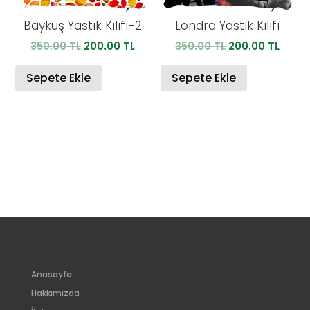
Baykuş Yastık Kılıfı-2
Londra Yastık Kılıfı
Orijinal
Şu
Orijinal
Şu
350.00
TL
200.00
TL
350.00
TL
200.00
TL
fiyat:
andaki
fiyat:
anda
350.00 TL.
fiyat:
350.00 TL.
fiyat:
Sepete Ekle
Sepete Ekle
200.00 TL.
200.0
Anasayfa
Hakkımızda