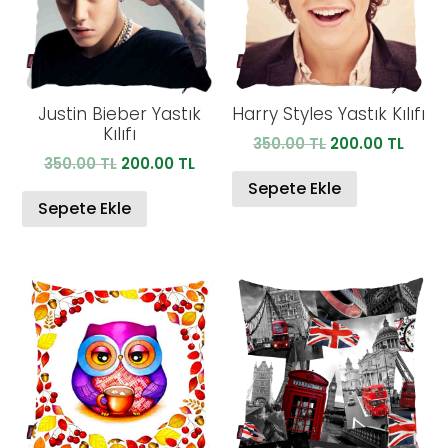
Justin Bieber Yastık
Harry Styles Yastık Kılıfı
Kılıfı
Orijinal
Şu
350.00
TL
200.00
TL
Orijinal
Şu
350.00
TL
200.00
TL
fiyat:
anda
fiyat:
andaki
350.00 TL.
fiyat:
Sepete Ekle
350.00 TL.
fiyat:
Sepete Ekle
200.0
200.00 TL.