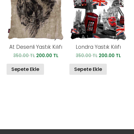
At Desenli Yastık Kılıfı
Londra Yastık Kılıfı
Orijinal
Şu
Orijinal
Şu
350.00
TL
200.00
TL
350.00
TL
200.00
TL
fiyat:
andaki
fiyat:
anda
350.00 TL.
fiyat:
350.00 TL.
fiyat:
Sepete Ekle
Sepete Ekle
200.00 TL.
200.0