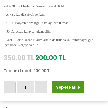
– 40×40 cm Ebadında Dekoratif Yastık Kılıfı
– Arka yüzü düz siyah renktir.
– %100 Polyester özelliği ile kolay leke tutmaz.
– 30 Derecede kolayca yıkanabilir.
– Saat 16.30’a kadar ki alımlarınız da ürün veya ürünler aynı gün
içerisinde kargoya verilir.
Orijinal
Şu
350.00
TL
200.00
TL
fiyat:
andaki
350.00 TL.
fiyat:
Toplam 1 adet:
200.00
TL
200.00 TL.
Melekli
-
+
Sepete Ekle
Yastık
Kılıfı
adet