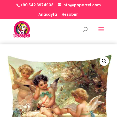
+90 542 3974908
info@popartci.com
Anasayfa
Hesabım