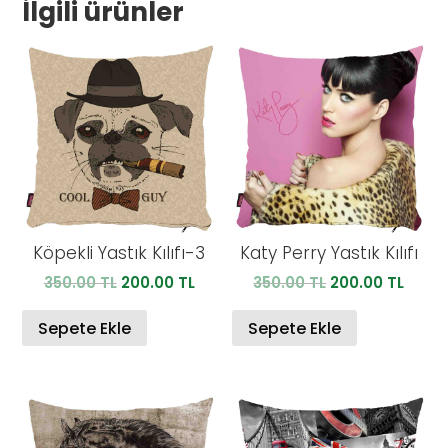
İlgili ürünler
Köpekli Yastık Kılıfı-3
Katy Perry Yastık Kılıfı
Orijinal
Şu
Orijinal
Şu
350.00
TL
200.00
TL
350.00
TL
200.00
TL
fiyat:
andaki
fiyat:
anda
350.00 TL.
fiyat:
350.00 TL.
fiyat:
Sepete Ekle
Sepete Ekle
200.00 TL.
200.0