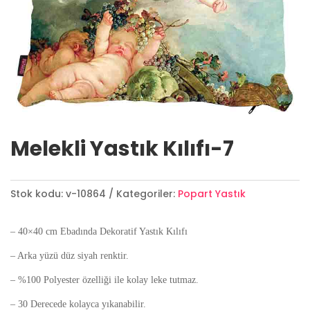
Melekli Yastık Kılıfı-7
Stok kodu:
v-10864
Kategoriler:
Popart Yastık
– 40×40 cm Ebadında Dekoratif Yastık Kılıfı
– Arka yüzü düz siyah renktir.
– %100 Polyester özelliği ile kolay leke tutmaz.
– 30 Derecede kolayca yıkanabilir.