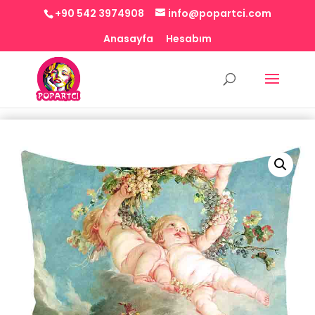
+90 542 3974908
info@popartci.com
Anasayfa
Hesabım