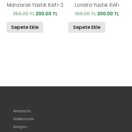
Manzaralı Yastık Kılıfı-2
Londra Yastık Kılıfı
Orijinal
Şu
Orijinal
Şu
350.00
TL
200.00
TL
350.00
TL
200.00
TL
fiyat:
andaki
fiyat:
anda
350.00 TL.
fiyat:
350.00 TL.
fiyat:
Sepete Ekle
Sepete Ekle
200.00 TL.
200.0
Anasayfa
Hakkımızda
İletişim