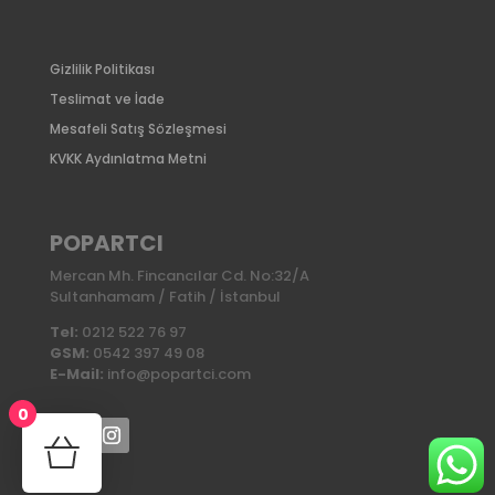
Gizlilik Politikası
Teslimat ve İade
Mesafeli Satış Sözleşmesi
KVKK Aydınlatma Metni
POPARTCI
Mercan Mh. Fincancılar Cd. No:32/A
Sultanhamam / Fatih / İstanbul
Tel:
0212 522 76 97
GSM:
0542 397 49 08
E-Mail:
info@popartci.com
0
No products in the cart.