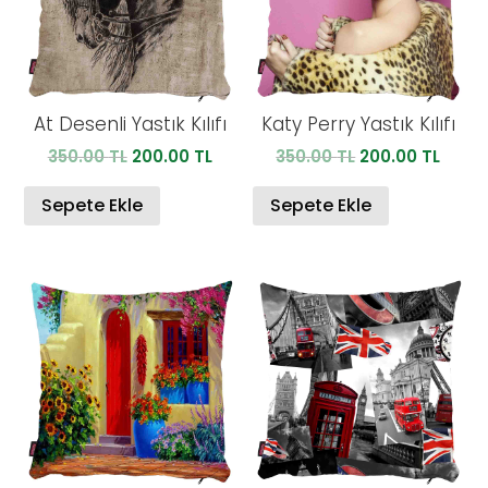
At Desenli Yastık Kılıfı
Katy Perry Yastık Kılıfı
Orijinal
Şu
Orijinal
Şu
350.00
TL
200.00
TL
350.00
TL
200.00
TL
fiyat:
andaki
fiyat:
anda
350.00 TL.
fiyat:
350.00 TL.
fiyat:
Sepete Ekle
Sepete Ekle
200.00 TL.
200.0