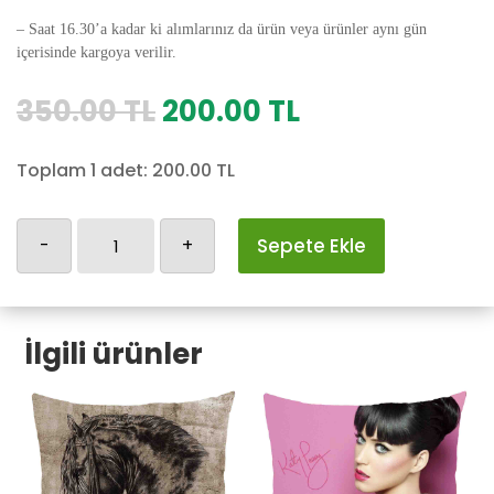
– Saat 16.30’a kadar ki alımlarınız da ürün veya ürünler aynı gün
içerisinde kargoya verilir.
Orijinal
Şu
350.00
TL
200.00
TL
fiyat:
andaki
350.00 TL.
fiyat:
Toplam 1 adet:
200.00
TL
200.00 TL.
Melekli
-
+
Sepete Ekle
Yastık
Kılıfı-7
adet
İlgili ürünler