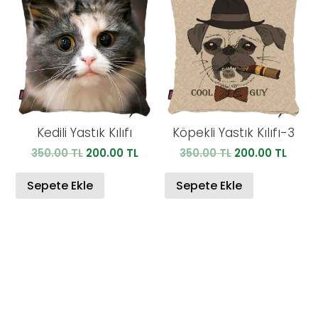
Kedili Yastık Kılıfı
Köpekli Yastık Kılıfı-3
Orijinal
Şu
Orijinal
Şu
350.00
TL
200.00
TL
350.00
TL
200.00
TL
fiyat:
andaki
fiyat:
anda
350.00 TL.
fiyat:
350.00 TL.
fiyat:
Sepete Ekle
Sepete Ekle
200.00 TL.
200.0