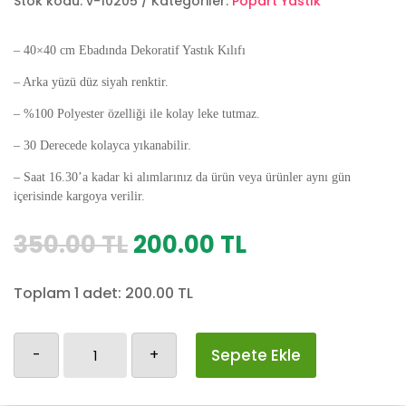
Stok kodu:
v-10205
Kategoriler:
Popart Yastık
– 40×40 cm Ebadında Dekoratif Yastık Kılıfı
– Arka yüzü düz siyah renktir.
– %100 Polyester özelliği ile kolay leke tutmaz.
– 30 Derecede kolayca yıkanabilir.
– Saat 16.30’a kadar ki alımlarınız da ürün veya ürünler aynı gün
içerisinde kargoya verilir.
Orijinal
Şu
350.00
TL
200.00
TL
fiyat:
andaki
350.00 TL.
fiyat:
Toplam 1 adet:
200.00
TL
200.00 TL.
Marilyn
-
+
Sepete Ekle
Monroe
Yastık