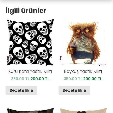
Kılıfı-9
İlgili ürünler
adet
Kuru Kafa Yastık Kılıfı
Baykuş Yastık Kılıfı
Orijinal
Şu
Orijinal
Şu
350.00
TL
200.00
TL
350.00
TL
200.00
TL
fiyat:
andaki
fiyat:
anda
350.00 TL.
fiyat:
350.00 TL.
fiyat:
Sepete Ekle
Sepete Ekle
200.00 TL.
200.0