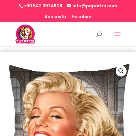
+90 542 3974908
info@popartci.com
Anasayfa
Hesabım