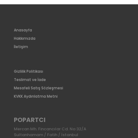
Anasayfa
Hakkımızda
İletişim
Gizlilik Politikası
Teslimat ve İade
Mesafeli Satış Sözleşmesi
KVKK Aydınlatma Metni
POPARTCI
Mercan Mh. Fincancılar Cd. No:32/A
Sultanhamam / Fatih / İstanbul