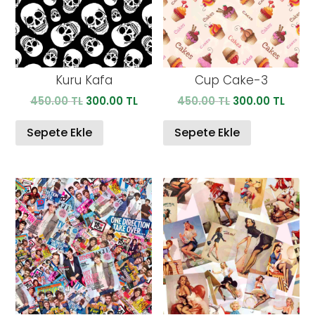
Kuru Kafa
Cup Cake-3
Orijinal
Şu
Orijinal
Şu
450.00
TL
300.00
TL
450.00
TL
300.00
TL
fiyat:
andaki
fiyat:
anda
450.00 TL.
fiyat:
450.00 TL.
fiyat:
Sepete Ekle
Sepete Ekle
300.00 TL.
300.0