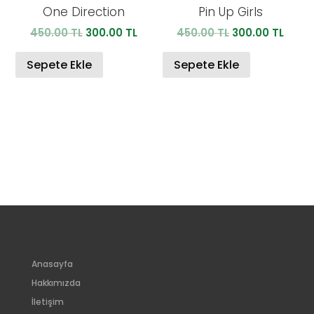
One Direction
Pin Up Girls
Orijinal
Şu
Orijinal
Şu
450.00
TL
300.00
TL
450.00
TL
300.00
TL
fiyat:
andaki
fiyat:
anda
450.00 TL.
fiyat:
450.00 TL.
fiyat:
Sepete Ekle
Sepete Ekle
300.00 TL.
300.0
Anasayfa
Hakkımızda
İletişim