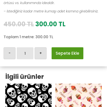
örtüsü vs. kullanımında idealdir.
– İstediğiniz kadar metre kumaşı adet kısmına girebilirsiniz.
Orijinal
Şu
450.00
TL
300.00
TL
fiyat:
andaki
450.00 TL.
fiyat:
Toplam 1 metre:
300.00
TL
300.00 TL.
Mandala
-
+
Sepete Ekle
adet
İlgili ürünler