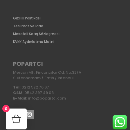
Gizlilik Politikası
Teslimat ve İade
Mesafeli Satış Sözleşmesi
KVKK Aydınlatma Metni
POPARTCI
Mercan Mh. Fincancılar Cd. No:32/A
Sultanhamam / Fatih / İstanbul
Tel:
0212 522 76 97
GSM:
0542 397 49 08
E-Mail:
info@popartci.com
0
No products in the cart.