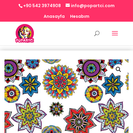
+90 542 3974908
info@popartci.com
Anasayfa
Hesabım